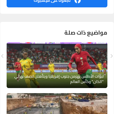
تابعونا على فيسبوك
مواضيع ذات صلة
لبؤات الأطلس يهزمن جنوب إفريقيا ويتأهلن لنصف نهائي
“الكان” وكأس العالم