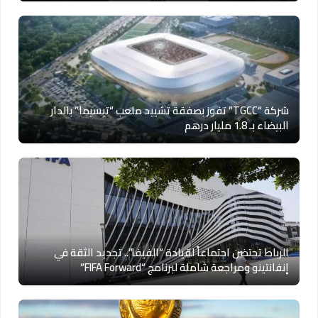
شركة “TGCC” تفوز بصفقة تشييد ملعب “تيسيما” بالدار
البيضاء بـ 1.8 مليار درهم
الرباط تحتضن اجتماعاً لقيادة “الفيفا”.. تجديد الثقة في
إنفانتينو ومراجعة شاملة لبرنامج “FIFA Forward”