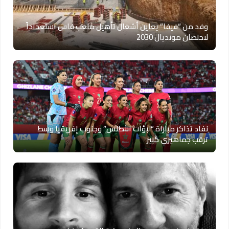
وفد من “فيفا” يعاين أشغال تأهيل ملعب فاس استعداداً
لاحتضان مونديال 2030
نفاد تذاكر مباراة “لبؤات الأطلس” وجنوب إفريقيا وسط
ترقب جماهيري كبير