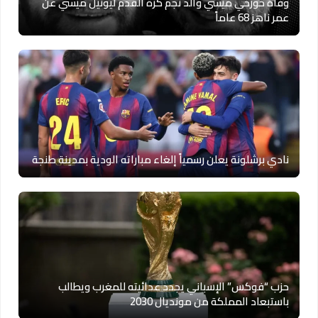
وفاة خورخي ميسي والد نجم كرة القدم ليونيل ميسي عن
عمر ناهز 68 عاماً
نادي برشلونة يعلن رسمياً إلغاء مباراته الودية بمدينة طنجة
حزب “فوكس” الإسباني يجدد عدائيته للمغرب ويطالب
باستبعاد المملكة من مونديال 2030