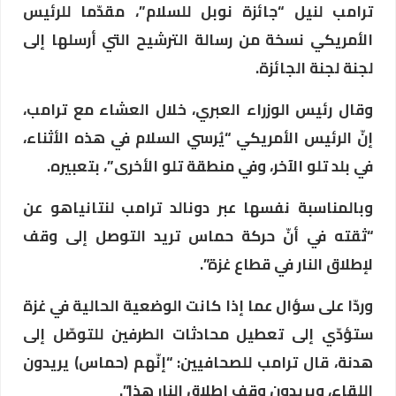
ترامب لنيل “جائزة نوبل للسلام”، مقدّما للرئيس
الأمريكي نسخة من رسالة الترشيح التي أرسلها إلى
لجنة لجنة الجائزة.
وقال رئيس الوزراء العبري، خلال العشاء مع ترامب،
إنّ الرئيس الأمريكي “يُرسي السلام في هذه الأثناء،
في بلد تلو الآخر، وفي منطقة تلو الأخرى”، بتعبيره.
وبالمناسبة نفسها عبر دونالد ترامب لنتانياهو عن
“ثقته في أنّ حركة حماس تريد التوصل إلى وقف
لإطلاق النار في قطاع غزة”.
وردّا على سؤال عما إذا كانت الوضعية الحالية في غزة
ستؤدّي إلى تعطيل محادثات الطرفين للتوصّل إلى
هدنة، قال ترامب للصحافيين: “إنّهم (حماس) يريدون
اللقاء، ويريدون وقف إطلاق النار هذا”.