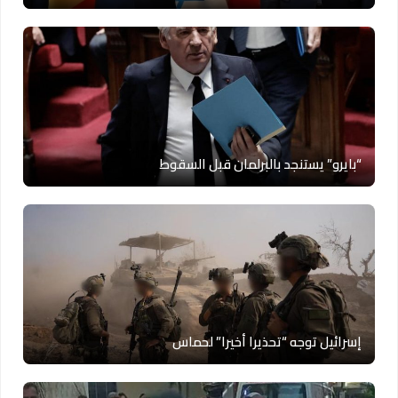
“بايرو” يستنجد بالبرلمان قبل السقوط
إسرائيل توجه “تحذيرا أخيرا” لحماس