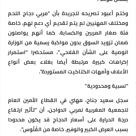
وختم أعبود تصريحه للجريدة بأن “مربي دجاج اللحم
ومختلف المهنيين لم يتم تقديم أي دعمٍ لهم، خاصة
فئة صغار المربين والكسابة. كما أنهم يواصلون
ضمان تزويد السوق بدون مواكبة رسمية من الوزارة
الوصية على الشأن الفلاحي”، مستحضرا “استمرار
إكراهات كبيرة مرتبطة أيضا بغلاء بعض أنواع
الأعلاف وأمهات الكتاكيت المستوردة”.
“نسبية ومحدودية”
سجل سعيد جناح، مهني في القطاع الأمين العام
للجمعية المغربية لمربي الدواجن، أن “تأثير ارتفاع
درجة الحرارة على أسعار الدجاج قد يكون محدودا
بسبب العرض الكبير والوفير، خاصة من الفْلّوس”.