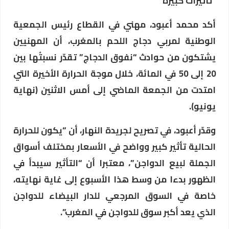
“تأثيرات كبيرة”
أكد محمد أعبود، مهني في القطاع رئيس الجمعية
الوطنية لمربي دجاج اللحم بالمغرب، أن المهنيين
يشتكون من حوادث “نفوق الدجاج” تقدّر نسبتُها بين
20 إلى 50 في المائة، خلال موجة الحرارة الأخيرة التي
امتدت من الجمعة الماضي إلى أمس الاثنين (نهاية
يونيو).
وقدّر أعبود، في تصريح لجريدة النهار، أن “يكون للحرارة
الحالية تأثير كبير وواضح في الأسعار بمختلف أسواق
الجملة لبيع الدواجن”، معتبرا أن “التأثير سيبدأ في
الظهور بدءا من وسط هذا الأسبوع إلى غاية نهايته،
خاصة في السوق المرجعي للدار البيضاء للدواجن
الذي يعد أكبر سوق للدواجن في المغرب”.