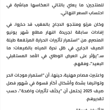
للمنتجين؛ ما يعني بالتالي انعكاسها مباشرة في
احتساب السعر النهائي.
وكان مربّو ومنتجو الدجاج بالمغرب قد حذروا، في
إفادات سابقة لجريدة النهار مطلع شهر يونيو
المنصرم، من “استمرار تأثيرات الحرارة المرتفعة طيلة
الصيف الجاري في ظل ندرة المياه بالضيعات؛ ما
سـ”يؤثر على العرض الوطني في الأمد المستقبلي
البعيد”، وفقهم.
واعتبرت مصادر مهنية، حينها، أن “استمرار موجات الحر
وتواترها بشدة وأشكال أكثر قسوة في شهور فصل
صيف 2025 يُحتمل أن “يخلّف تأثيرات واضحة”، حسب
تقديرهم.