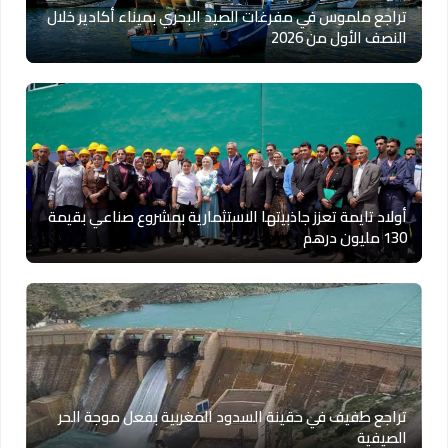
تراجع ملموس في مفرغات الصيد البحري بميناء أكادير خلال
النصف الأول من 2026
أولاد تايمة تعزز جاذبيتها الاستثمارية بمشروع صناعي بقيمة
130 مليون درهم
تراجع طفيف في حقينة السدود المغربية بفعل موجة الحر
الصيفية