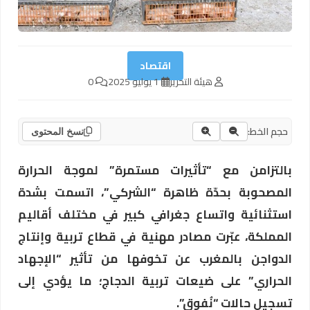
اقتصاد
هيئة التحرير
1 يوليو 2025
0
حجم الخط:
نسخ المحتوى
بالتزامن مع “تأثيرات مستمرة” لموجة الحرارة
المصحوبة بحدّة ظاهرة “الشركي”، اتسمت بشدة
استثنائية واتساع جغرافي كبير في مختلف أقاليم
المملكة، عبّرت مصادر مهنية في قطاع تربية وإنتاج
الدواجن بالمغرب عن تخوفها من تأثير “الإجهاد
الحراري” على ضيعات تربية الدجاج؛ ما يؤدي إلى
تسجيل حالات “نُفوق”.