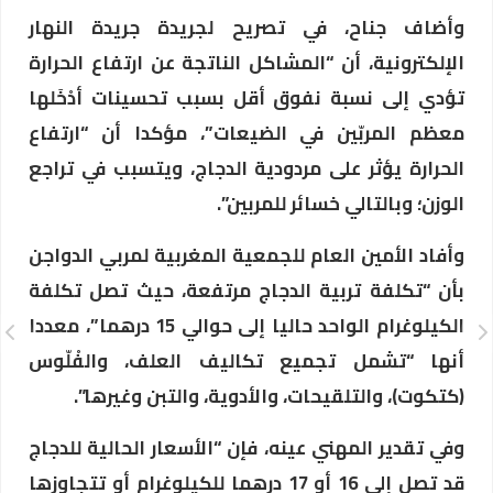
وأضاف جناح، في تصريح لجريدة جريدة النهار
الإلكترونية، أن “المشاكل الناتجة عن ارتفاع الحرارة
تؤدي إلى نسبة نفوق أقل بسبب تحسينات أدْخَلها
معظم المربّين في الضيعات”، مؤكدا أن “ارتفاع
الحرارة يؤثر على مردودية الدجاج، ويتسبب في تراجع
الوزن؛ وبالتالي خسائر للمربين”.
وأفاد الأمين العام للجمعية المغربية لمربي الدواجن
بأن “تكلفة تربية الدجاج مرتفعة، حيث تصل تكلفة
الكيلوغرام الواحد حاليا إلى حوالي 15 درهما”، معددا
أنها “تشمل تجميع تكاليف العلف، والفْلّوس
(كتكوت)، والتلقيحات، والأدوية، والتبن وغيرها”.
وفي تقدير المهني عينه، فإن “الأسعار الحالية للدجاج
قد تصل إلى 16 أو 17 درهما للكيلوغرام أو تتجاوزها