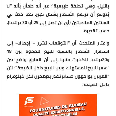
بقليل، وهي تكلفة طبيعية”؛ غير أنه طمأن بأنه “لا
يُتوقع أن ترتفع الأسعار بشكل كبير، كما حدث في
السنتين الماضيتين (أي لن تصل إلى 25 أو 30 درهما)،
حسب تقديره.
واعتبر المتحدث أن “التوقعات تشير – إجمالا– إلى
استقرار الأسعار بالنسبة للبيع للعموم بين 18
و20درهما للكيلو”، منبها إلى أن الفارق واضح بيْن
“سعر للبيع للمستهلك وبين البيع داخل الضيعة”؛ لأن
“المربين يواجهون خسائر تقدر بدرهمين لكل كيلوغرام
داخل الضيعة”.