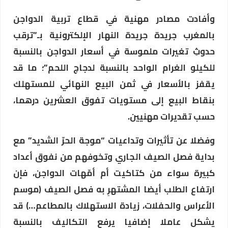
وأفادت مصادر مهنية في قطاع تربية الدواجن
بالمغرب جريدة جريدة النهار الإلكترونية بـ”ترقب
حدوثِ تغيرات ملموسة في أسعار الدواجن بالنسبة
للكيلو الغرام الواحد بالنسبة لدجاج اللحم”؛ ما قد
يقفز بالأسعار في ثمن البيع النهائي للمستهلك
بنقاط البيع إلى مستويات تفوق العشرين درهما،
حسب تقديرات مهنيين.
وفضلا عن تأثيرات وتداعيات “موجة الحرّ الشديد” مع
بداية فصل الصيف الجاري وتخوفهم من نفوق أعداد
كبيرة سواء من كتاكيت أم أمّهات الدواجن، فإن
ارتفاع الطلب أيضا المشتهرِ به فصل الصيف (موسم
الأعراس والحفلات، زيادة الاستهلاك بالمطاعم…) قد
يشكل عاملا إضافيا يرفع التكاليف بالنسبة