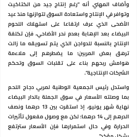
وأضاف المهني أنه “رغم إنتاج جيد من الكتاكيت
وتوافر في الإنتاج واستعادة السوق لتوازنها منذ عيد
الأضحى الذي عرف ارتفاعا على استهلاك اللحوم
البيضاء بعد الإهابة بعدم نحر الأضاحي، فإن تكلفة
الإنتاج بالنسبة للدواجن الذي يتم تسويقه ما زالت
ترهق بعض المربين؛ ما يضطرهم إلى ملاءمة
هوامش ربحهم بناء على تقلبات السوق وتحكم
الشركات الإنتاجية”.
واستدل رئيس الجمعية الوطنية لمربي دجاج اللحم
بما وصلته الأسعار في سوق الجملة بالدار البيضاء
نهاية شهر يونيو، إذ استقرت بين 13 درهما ونصف
الدرهم إلى 14 درهما؛ لكن مع وصول مفعول تأثيرات
الحرارة وفي حال استمرارها فإن الأسعار سترتفع
بشكل مؤكد”.