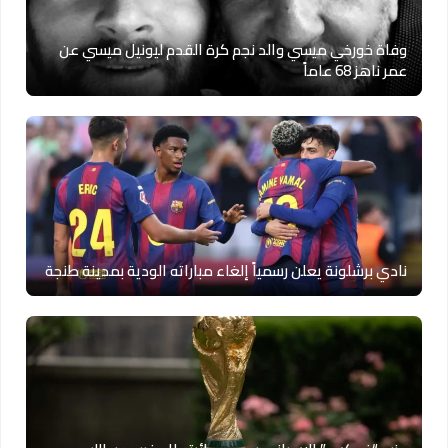
وفاة خورخي ميسي والد نجم كرة القدم ليونيل ميسي عن
عمر ناهز 68 عاماً
نادي برشلونة يعلن رسمياً إلغاء مباراته الودية بمدينة طنجة