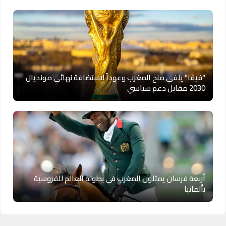
“فيفا” ينفي منح المغرب وعوداً لاستضافة نهائي مونديال
2030 مقابل دعم سياسي
أربعة فرسان يمثلون المغرب في بطولة العالم للفروسية
بألمانيا