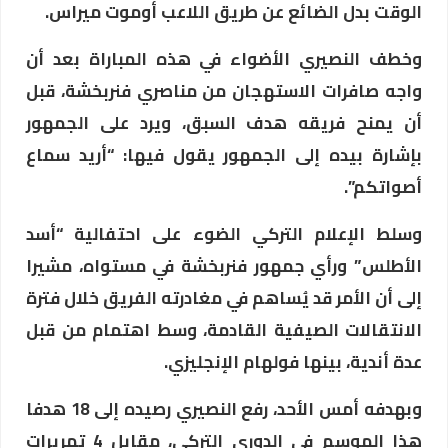
الوقت بدل الضائع عن طريق اللاعب أوموت ميراس.
وخطف النصيري الأضواء في هذه المباراة بعد أن
واجه صافرات الاستهجان من مناصري فنربخشة، قبل
أن يمنح فريقه هدف السبق، ويرد على الجمهور
بإشارة بيده إلى الجمهور يقول فيها: “أريد سماع
أصواتكم”.
وسلط الإعلام التركي الضوء على احتفالية “أسد
الأطلس” ورأي جمهور فنربخشة في مستواه، مشيرا
إلى أن الأمر قد يُساهم في مغادرته الفريق خلال فترة
الانتقالات الصيفية القادمة، وسط اهتمام من قبل
عدة أندية، بينها فولهام الإنجليزي.
وبهدفه أمس الأحد، رفع النصيري رصيده إلى 18 هدفا
هذا الموسم في الدوري التركي، مقابل 4 تمريرات