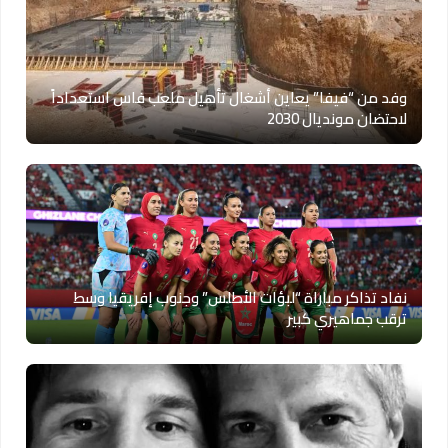
وفد من “فيفا” يعاين أشغال تأهيل ملعب فاس استعداداً
لاحتضان مونديال 2030
نفاد تذاكر مباراة “لبؤات الأطلس” وجنوب إفريقيا وسط
ترقب جماهيري كبير