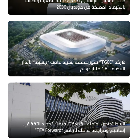
حزب “فوكس” الإسباني يجدد عدائيته للمغرب ويطالب
باستبعاد المملكة من مونديال 2030
شركة “TGCC” تفوز بصفقة تشييد ملعب “تيسيما” بالدار
البيضاء بـ 1.8 مليار درهم
الرباط تحتضن اجتماعاً لقيادة “الفيفا”.. تجديد الثقة في
إنفانتينو ومراجعة شاملة لبرنامج “FIFA Forward”