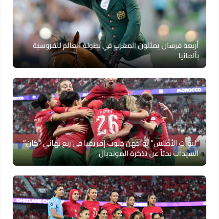
أربعة فرسان يمثلون المغرب في بطولة العالم للفروسية
بألمانيا
“لبؤات الأطلس” يواجهن جنوب إفريقيا في ربع نهائي “كان”
السيدات بحثاً عن تذكرة المونديال