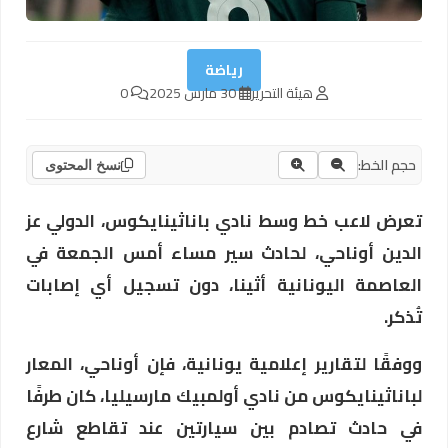
رياضة
هيئة التحرير
30 مارس 2025
0
حجم الخط:
نسخ المحتوى
تعرض لاعب خط وسط نادي باناثينايكوس، الدولي عز
الدين أوناحي، لحادث سير مساء أمس الجمعة في
العاصمة اليونانية أثينا، دون تسجيل أي إصابات
تُذكر.
ووفقًا لتقارير إعلامية يونانية، فإن أوناحي، المعار
لباناثينايكوس من نادي أولمبيك مارسيليا، كان طرفًا
في حادث تصادم بين سيارتين عند تقاطع شارع