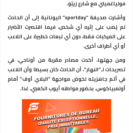
فولياغميني مع شارع زيبّو.
وأشارت صحيفة “sportday” اليونانية إلى أن الحادث
لم يُصب على إثره أي شخص، فيما اقتصرت الأضرار
على المركبات فقط، دون أي تبعات خطيرة على اللاعب
أو أي أطراف أخرى.
ومن جهتها، أكدت مصادر مقربة من أوناحي، في
تصريحات لـ”النهار”، أن الحادث كان بسيطا وأن اللاعب
في أتم جاهزيته لخوض مواجهة “البلاي أوف” أمام
أولمبياكوس، بحضور مواطنه أيوب الكعبي، غدا.