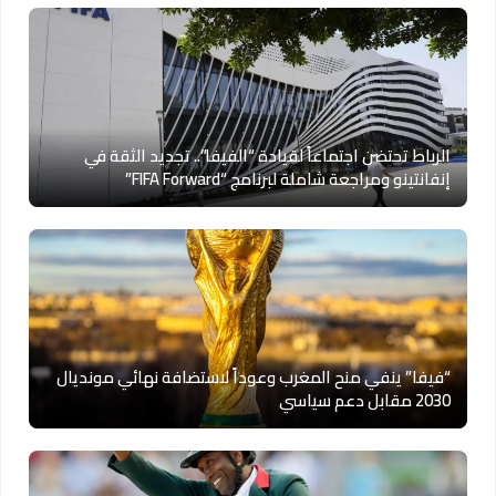
الرباط تحتضن اجتماعاً لقيادة “الفيفا”.. تجديد الثقة في
إنفانتينو ومراجعة شاملة لبرنامج “FIFA Forward”
“فيفا” ينفي منح المغرب وعوداً لاستضافة نهائي مونديال
2030 مقابل دعم سياسي