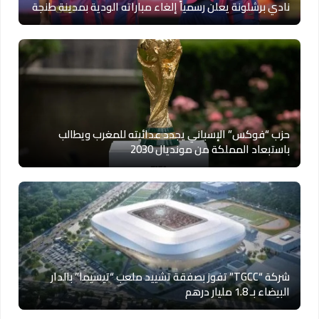
نادي برشلونة يعلن رسمياً إلغاء مباراته الودية بمدينة طنجة
حزب “فوكس” الإسباني يجدد عدائيته للمغرب ويطالب
باستبعاد المملكة من مونديال 2030
شركة “TGCC” تفوز بصفقة تشييد ملعب “تيسيما” بالدار
البيضاء بـ 1.8 مليار درهم