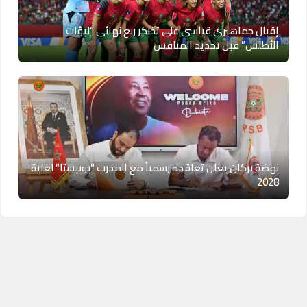
إقبال جماهيري قياسي على تذاكر ربع نهائي “لبؤات
الأطلس” قبل تحديد المنافس
نهضة بركان يعلن تعاقده رسمياً مع المدرب “بوبيستا” لغاية
2028