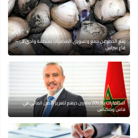
رفع الحظر عن جمع وتسويق الصدفيات بمنطقة وادي لاو –
قاع سراس
استثمارات بـ205,9 ملايين درهم لتعزيز الأمن المائي في
فاس ومكناس