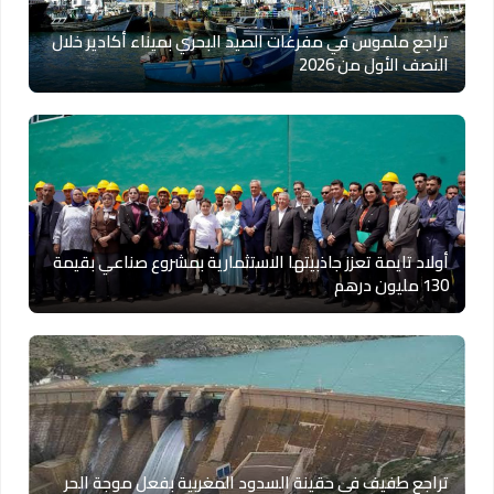
تراجع ملموس في مفرغات الصيد البحري بميناء أكادير خلال
النصف الأول من 2026
أولاد تايمة تعزز جاذبيتها الاستثمارية بمشروع صناعي بقيمة
130 مليون درهم
تراجع طفيف في حقينة السدود المغربية بفعل موجة الحر