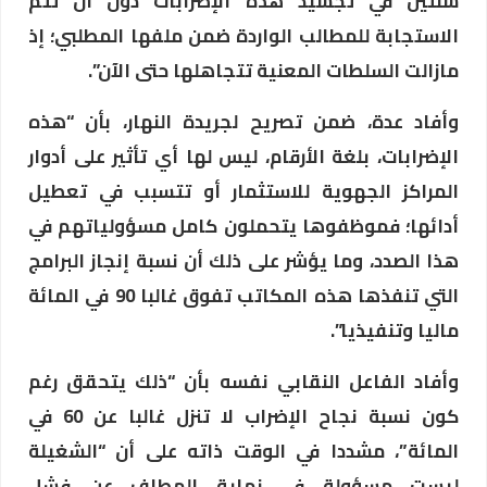
سنتين في تجسيد هذه الإضرابات دون أن تتم
الاستجابة للمطالب الواردة ضمن ملفها المطلبي؛ إذ
مازالت السلطات المعنية تتجاهلها حتى الآن”.
وأفاد عدة، ضمن تصريح لجريدة النهار، بأن “هذه
الإضرابات، بلغة الأرقام، ليس لها أي تأثير على أدوار
المراكز الجهوية للاستثمار أو تتسبب في تعطيل
أدائها؛ فموظفوها يتحملون كامل مسؤولياتهم في
هذا الصدد، وما يؤشر على ذلك أن نسبة إنجاز البرامج
التي تنفذها هذه المكاتب تفوق غالبا 90 في المائة
ماليا وتنفيذيا”.
وأفاد الفاعل النقابي نفسه بأن “ذلك يتحقق رغم
كون نسبة نجاح الإضراب لا تنزل غالبا عن 60 في
المائة”، مشددا في الوقت ذاته على أن “الشغيلة
ليست مسؤولة في نهاية المطاف عن فشل