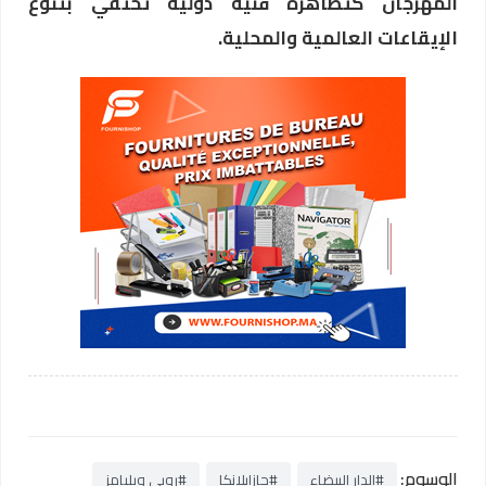
المهرجان كتظاهرة فنية دولية تحتفي بتنوع
الإيقاعات العالمية والمحلية.
الوسوم:
#الدار البيضاء
#جازابلانكا
#روبي ويليامز