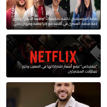
نقابة الموسيقيين تكشف ملابسات “واقعة الحفل” وتبرئ
ذمة محمد العسري في خلافه مع دنيا بطمة ومروان حجي
“نتفليكس” ترفع أسعار اشتراكاتها في المغرب وتثير
تساؤلات المشتركين