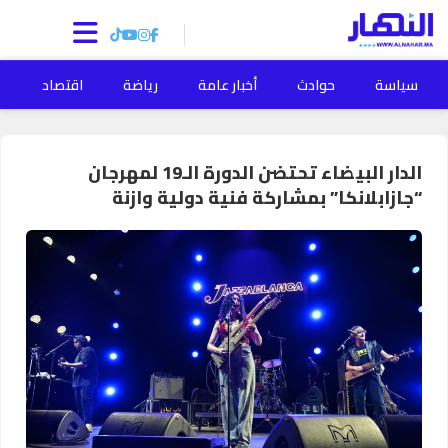
سياسة
حوادث
أخبار عامة
رياضة
اقتصاد
ا
الدار البيضاء تحتضن الدورة الـ19 لمهرجان
“جازابلانكا” بمشاركة فنية دولية وازنة