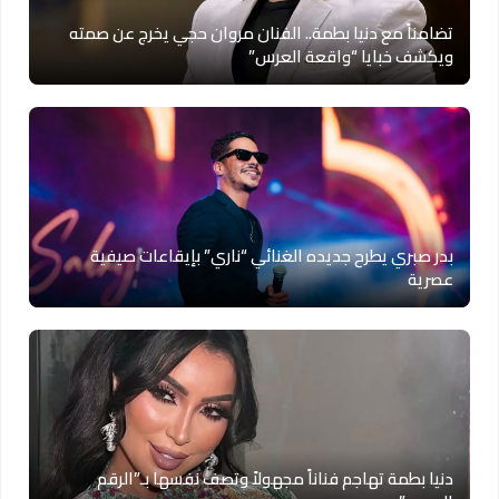
تضامناً مع دنيا بطمة.. الفنان مروان حجي يخرج عن صمته
ويكشف خبايا “واقعة العرس”
بدر صبري يطرح جديده الغنائي “ناري” بإيقاعات صيفية
عصرية
دنيا بطمة تهاجم فناناً مجهولاً وتصف نفسها بـ”الرقم