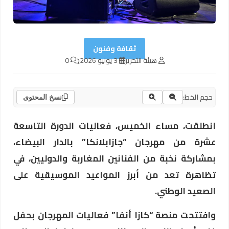
ثقافة وفنون
هيئة التحرير
3 يوليو 2026
0
حجم الخط:
نسخ المحتوى
انطلقت، مساء الخميس، فعاليات الدورة التاسعة
عشرة من مهرجان “جازابلانكا” بالدار البيضاء،
بمشاركة نخبة من الفنانين المغاربة والدوليين، في
تظاهرة تعد من أبرز المواعيد الموسيقية على
الصعيد الوطني.
وافتتحت منصة “كازا أنفا” فعاليات المهرجان بحفل