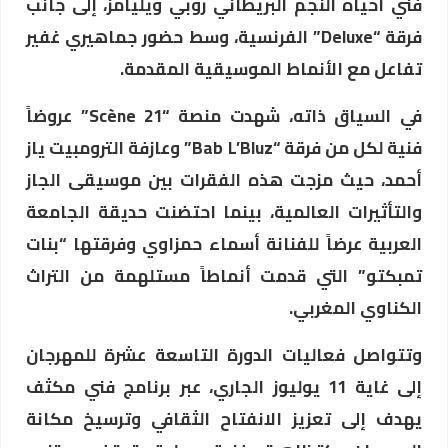
فني أحياه النجم البريطاني روبي ويليامز، إلى جانب
فرقة “Deluxe” الفرنسية، وسط حضور جماهيري غفير
تفاعل مع الأنماط الموسيقية المقدمة.
في السياق ذاته، شهدت منصة “Scène 21” عروضاً
فنية لكل من فرقة “Bab L’Bluz” وعازفة الترومبيت ياز
أحمد، حيث مزجت هذه الفقرات بين موسيقى الجاز
والتأثيرات العالمية، بينما احتضنت حديقة الجامعة
العربية عرضاً للفنانة أسماء حمزاوي وفرقتها “بنات
تمبكتو” التي قدمت أنماطاً مستلهمة من التراث
الكناوي المغربي.
وتتواصل فعاليات الدورة التاسعة عشرة للمهرجان
إلى غاية 11 يوليوز الجاري، عبر برنامج فني مكثف
يهدف إلى تعزيز الانفتاح الثقافي وترسيخ مكانة