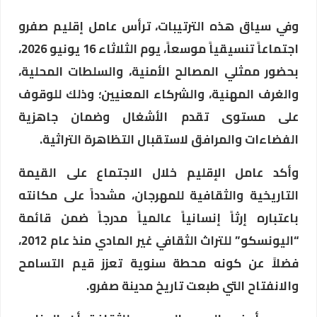
وفي سياق هذه الترتيبات، ترأس عامل إقليم صفرو
اجتماعاً تنسيقياً موسعاً، يوم الثلاثاء 16 يونيو 2026،
بحضور ممثلي المصالح الأمنية، والسلطات المحلية،
والغرف المهنية، والشركاء المعنيين؛ وذلك للوقوف
على مستوى تقدم الأشغال وضمان جاهزية
الفضاءات والمرافق لاستقبال التظاهرة التراثية.
وأكد عامل الإقليم خلال الاجتماع على القيمة
التاريخية والثقافية للمهرجان، مشدداً على مكانته
باعتباره إرثاً إنسانياً عالمياً مدرجاً ضمن قائمة
“اليونسكو” للتراث الثقافي غير المادي منذ عام 2012،
فضلاً عن كونه محطة سنوية تعزز قيم التسامح
والانفتاح التي طبعت تاريخ مدينة صفرو.