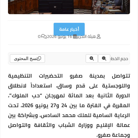
أخبار عامة
هيئة التحرير
16 يونيو 2026
0
حجم الخط:
نسخ المحتوى
تتواصل بمدينة صفرو التحضيرات التنظيمية
واللوجستية على قدم وساق، استعداداً لانطلاق
الدورة الثانية بعد المائة لمهرجان “حب الملوك”،
المقررة في الفترة ما بين 24 و27 يونيو 2026، تحت
الرعاية السامية للملك محمد السادس، وبشراكة بين
عمالة الإقليم ووزارة الشباب والثقافة والتواصل
وجماعة صفرو.