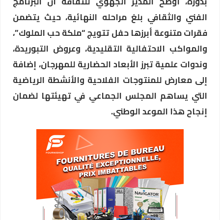
بدوره، أوضح المدير الجهوي للثقافة أن البرنامج
الفني والثقافي بلغ مراحله النهائية، حيث يتضمن
فقرات متنوعة أبرزها حفل تتويج “ملكة حب الملوك”،
والمواكب الاحتفالية التقليدية، وعروض التبوريدة،
وندوات علمية تبرز الأبعاد الحضارية للمهرجان، إضافة
إلى معارض للمنتوجات الفلاحية والأنشطة الرياضية
التي يساهم المجلس الجماعي في تهيئتها لضمان
إنجاح هذا الموعد الوطني.