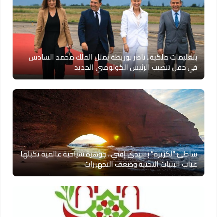
بتعليمات ملكية.. ناصر بوريطة يمثل الملك محمد السادس
في حفل تنصيب الرئيس الكولومبي الجديد
شاطئ “لكزيرة” بسيدي إفني.. جوهرة سياحية عالمية تكبلها
غياب البنيات التحتية وضعف التجهيزات