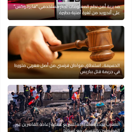
مديرية أمن نظم المعلومات تحذر مستخدمي “فايرفوكس”
على أندرويد من ثغرة أمنية خطيرة
الحسيمة.. استنطاق مواطن فرنسي من أصل مغربي متورط
في جريمة قتل بباريس
المغرب يجدد استعداده لتسريع عملية إعادة القاصرين غير
المرفوقين بالتنسيق مع إسبانيا