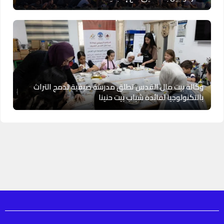
وكالة بيت مال القدس تطلق مدرسة صيفية تدمج التراث
بالتكنولوجيا لفائدة شباب بيت حنينا