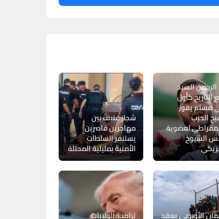
الرحمن السيد
 التاريخ كأول
 مسلم يفوز
يح الحزب
شجار عنيف بين
يمقراطي لعضوية
مهاجرين قاصرين
س الشيوخ
يستنفر السلطات
ريكي
الأمنية بمليلية المحتلة
لمان الأوروبي يعقد
ترامب: الولايات