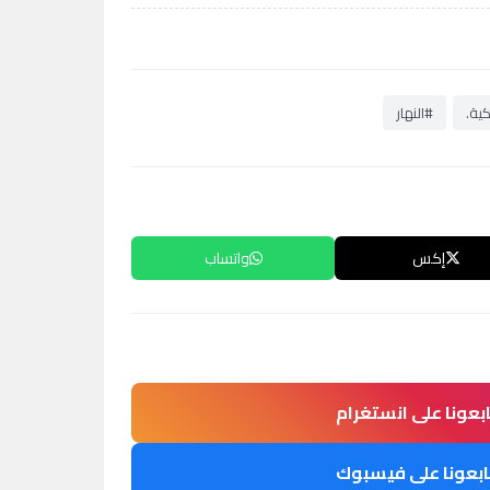
كية.
#النهار
إكس
واتساب
ابعونا على انستغرام
ابعونا على فيسبوك