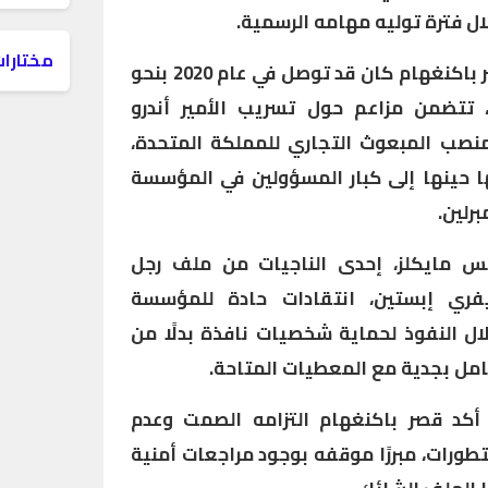
ل فترة توليه مهامه الرسمية.
مختارات
وكشفت تقارير إعلامية أن قصر باكنغهام كان قد توصل في عام 2020 بنحو
ي، تتضمن مزاعم حول تسريب الأمير أندرو
نصب المبعوث التجاري للمملكة المتحدة،
 حينها إلى كبار المسؤولين في المؤسسة
رلين.
س مايكلز، إحدى الناجيات من ملف رجل
يفري إبستين، انتقادات حادة للمؤسسة
ال النفوذ لحماية شخصيات نافذة بدلًا من
امل بجدية مع المعطيات المتاحة.
كد قصر باكنغهام التزامه الصمت وعدم
طورات، مبررًا موقفه بوجود مراجعات أمنية