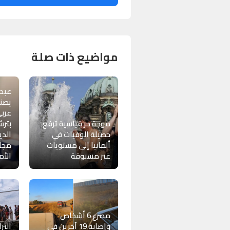
مواضيع ذات صلة
عبد 
يصنع
عربي
موجة حر قياسية ترفع
بترش
حصيلة الوفيات في
الد
ألمانيا إلى مستويات
مجل
غير مسبوقة
الأم
مصرع 6 أشخاص
وإصابة 19 آخرين في
البر