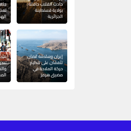
حادث انقلاب حافلة
جلسة
بولاية قسنطينة
لمنا
الجزائرية
الهج
إيران وسلطنة عُمان
هجوم
تتفقان على تنظيم
حركة الملاحة في
وال
مضيق هرمز
المش