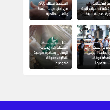
 استثنائية
المتحدة تمتلك 60%
قشة تداعيات أزمة
من احتياطيات النفط
رة بمدينة سبتة
والغاز العالمية
طفل مهاجر بسبتة
 بـ”السكين” في
المحتلة يثير إعجاب
لندن يخلف 4 جرحى
الإسبان بمبادرة طوعية
شرطة توقف
لتنظيف حديقة
تبه فيها
عمومية