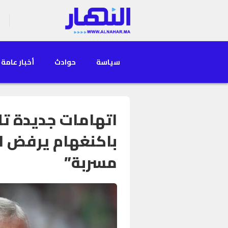
سياسة
حوادث
أخبار عامة
اتهامات جديدة تلا
باكنغهام يرفض ا
مسربة”