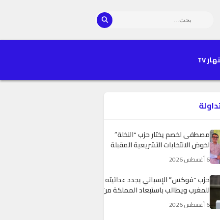
هار TV
تداولة
مصطفى لخصم يختار حزب “النخلة”
لخوض الانتخابات التشريعية المقبلة
6 أغسطس 2026
حزب “فوكس” الإسباني يجدد عدائيته
للمغرب ويطالب باستبعاد المملكة من
مونديال 2030
6 أغسطس 2026