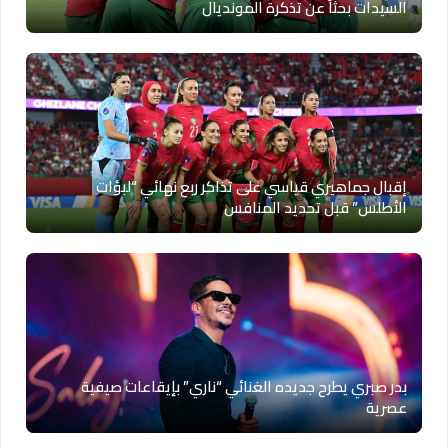
السيدات بحثاً عن تذكرة المونديال
إقبال جماهيري قياسي على تذاكر ربع نهائي “لبؤات
الأطلس” قبل تحديد المنافس
بدر صبري يطرح جديده الغنائي “ناري” بإيقاعات صيفية
عصرية