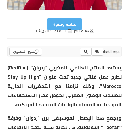
ثقافة وفنون
هيئة التحرير
31 مايو 2026
0
حجم الخط:
نسخ المحتوى
يستعد المنتج العالمي المغربي “ردوان” (RedOne)
لطرح عمل غنائي جديد تحت عنوان “Stay Up High
Morocco”، وذلك تزامنا مع التحضيرات الجارية
للمنتخب الوطني المغربي لخوض غمار الاستحقاقات
المونديالية المقبلة بالولايات المتحدة الأمريكية.
ويجمع هذا الإصدار الموسيقي بين “ردوان” وفرقة
“Toofan” التوغولية، في تجربة فنية تدمج الإيقاعات