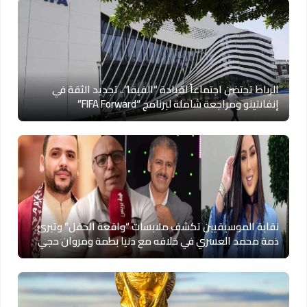
الرباط تحتضن اجتماعاً لقيادة “الفيفا”.. تجديد الثقة في
إنفانتينو ومراجعة شاملة لبرنامج “FIFA Forward”
نقابة الموسيقيين تكشف ملابسات “واقعة الحفل” وتبرئ
ذمة محمد العسري في خلافه مع دنيا بطمة ومروان حجي