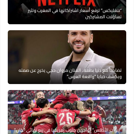
“نتفليكس” ترفع أسعار اشتراكاتها في المغرب وتثير
تساؤلات المشتركين
تضامناً مع دنيا بطمة.. الفنان مروان حجي يخرج عن صمته
ويكشف خبايا “واقعة العرس”
“لبؤات الأطلس” يواجهن جنوب إفريقيا في ربع نهائي “كان”