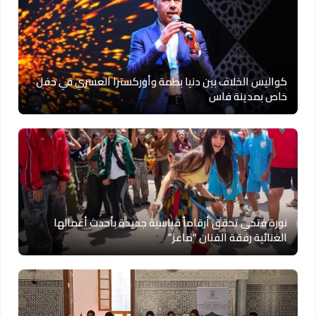
كواليس الخلاف بين دنيا بطمة وأوركسترا العسري في حفل
خاص بمدينة فاس
نورة فتحي تحقق أرقاماً قياسية جديدة بأحدث أعمالها
الغنائية رفقة الفنان “ماعز”