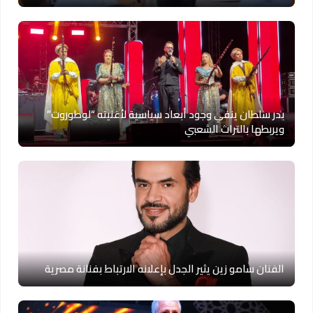
بدر سلطان ينفي وجود أبعاد سياسية لأغنيته “لوطوروت”
ويربطها بالتراث الشعبي
الفنان سامو زين يثير الجدل بإعلانه الارتباط بفنانة مصرية