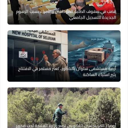
غضب في صفوف الطلبة الموظفين والأجراء بسبب الرسوم
الجديدة للتسجيل الجامعي
أزمة مستشفى سلوان بالناظور.. تعثر مستمر في الافتتاح
يثير استياء الساكنة
أوضاع المهندسين الغابويين تضع وزارة الفلاحة تحت مجهر