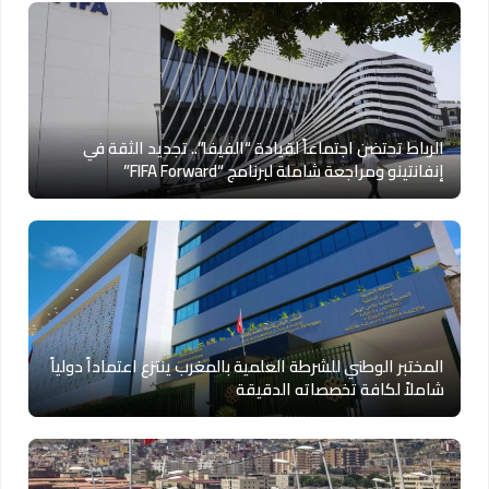
الرباط تحتضن اجتماعاً لقيادة “الفيفا”.. تجديد الثقة في
إنفانتينو ومراجعة شاملة لبرنامج “FIFA Forward”
المختبر الوطني للشرطة العلمية بالمغرب ينتزع اعتماداً دولياً
شاملاً لكافة تخصصاته الدقيقة