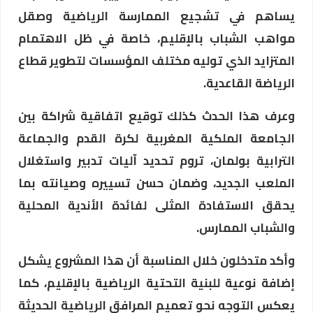
يساهم في تشجيع الممارسة الرياضية وصقل
مواهب الشباب بالإقليم، خاصة في ظل الاهتمام
المتزايد الذي توليه مختلف المؤسسات لتطوير قطاع
الرياضة القاعدية.
وعرف هذا الحدث كذلك توقيع اتفاقية شراكة بين
الجامعة الملكية المغربية لكرة القدم والجماعة
الترابية بولمان، تروم تحديد آليات تدبير واستغلال
الملعب الجديد، وضمان حسن تسييره وصيانته بما
يحقق الاستفادة المثلى لفائدة الأندية المحلية
والشباب الممارس.
وأكد متدخلون خلال المناسبة أن هذا المشروع يشكل
إضافة نوعية للبنية التحتية الرياضية بالإقليم، كما
يعكس التوجه نحو تعميم المرافق الرياضية الحديثة