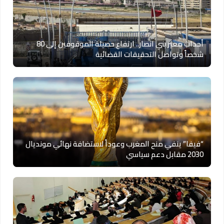
أحداث معبر بني انصار.. ارتفاع حصيلة الموقوفين إلى 80
شخصاً وتواصل التحقيقات القضائية
“فيفا” ينفي منح المغرب وعوداً لاستضافة نهائي مونديال
2030 مقابل دعم سياسي