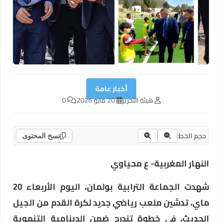
أخبار عامة
هيئة التحرير
20 مايو 2026
0
حجم الخط:
نسخ المحتوى
النهار المغربية- ع محياوي
شهدت الجماعة الترابية بولمان، اليوم الأربعاء 20
ماي، تدشين ملعب رياضي جديد لكرة القدم من الجيل
الحديث، في خطوة تندرج ضمن الدينامية التنموية