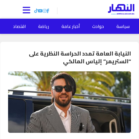
سياسة
حوادث
أخبار عامة
رياضة
اقتصاد
ا
النيابة العامة تمدد الحراسة النظرية على
“الستريمر” إلياس المالكي