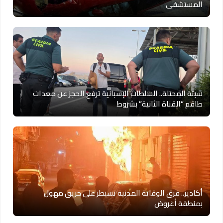
المستشفى
سبتة المحتلة.. السلطات الإسبانية ترفع الحجز عن معدات
طاقم “القناة الثانية” بشروط
أكادير.. فرق الوقاية المدنية تسيطر على حريق مهول
بمنطقة أغروض