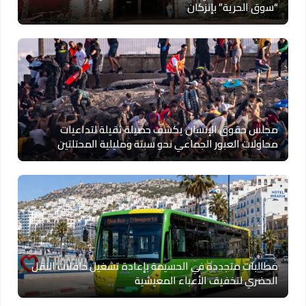
“سوق الحرية” بإنزكان
مجلس حقوق الإنسان يكشف حصيلة ثقيلة لتداعيات
محاولات العبور الجماعي نحو سبتة ومليلية المحتلتين
مطالبات متجددة في الحسيمة بإعادة تشغيل حافلات النقل
الحضري لتخفيف الأعباء المعيشية