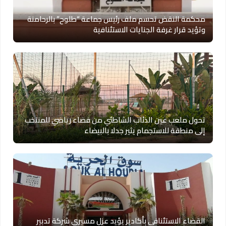
محكمة النقض تحسم ملف رئيس جماعة “طلوح” بالرحامنة
وتؤيد قرار غرفة الجنايات الاستئنافية
تحول ملعب عين الذئاب الشاطئي من فضاء رياضي للمنتخب
إلى منطقة للاستجمام يثير جدلا بالبيضاء
القضاء الاستئنافي بأكادير يؤيد عزل مسيري شركة تدبير