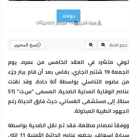
حوادث
هيئة التحرير
19 سبتمبر 2025
0
حجم الخط:
نسخ المحتوى
توفي متشرد في العقد الخامس من عمره، يوم
الجمعة 19 شتنبر الجاري، بفاس بعد أن قام ببتر جزء
من عضوه التناسلي بواسطة آلة حادة. وقد نقلت
عناصر الوقاية المدنية الضحية، المسمى “س.ت” (51
سنة)، إلى مستشفى الغساني، حيث فارق الحياة رغم
الجهود الطبية المبذولة.
ووفقاً لمصادر مطلعة، فقد تم نقل الضحية بواسطة
سيارة إسعاف، بحضور عناصر الدائرة الأمنية 11 التي