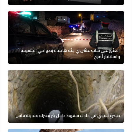
العثور على شاب عشريني جثة هامدة بضواحي الحسيمة
واستنفار أمني
مصرع ستيني في حادث سقوط داخل بئر بمنزله بمدينة فاس