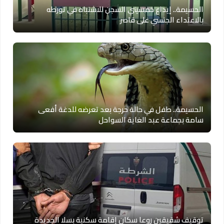
الحسيمة.. إيداع خمسيني السجن للاشتباه في تورطه
بالاعتداء الجنسي على قاصر
الحسيمة.. طفل في حالة حرجة بعد تعرضه للدغة أفعى
سامة بجماعة عبد الغاية السواحل
توقيف شقيقين روعا سكان إقامة سكنية بسلا الجديدة