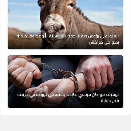
العثور على رؤوس وبقايا حمير يثير استنفاراً ومخاوف صحية
بضواحي مراكش
توقيف مواطن فرنسي بطنجة يشتبه في تورطه في جريمة
قتل دولية