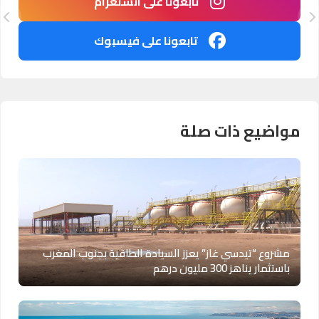
تابعونا على انستغرام
تابعونا على فيسبوك
مواضيع ذات صلة
مشروع “تيدسي غاز” يعزز السيادة الطاقية بجنوب المغرب
باستثمار يناهز 300 مليون درهم