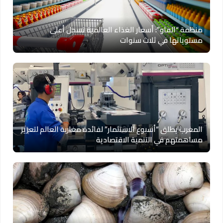
منظمة “الفاو”: أسعار الغذاء العالمية تسجل أعلى
مستوياتها في ثلاث سنوات
المغرب يطلق “أسبوع الاستثمار” لفائدة مغاربة العالم لتعزيز
مساهمتهم في التنمية الاقتصادية