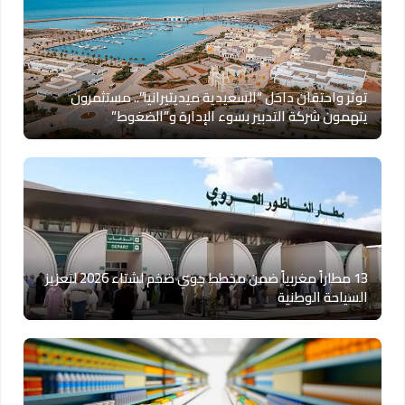
توتر واحتقان داخل “السعيدية ميديتيرانيا”.. مستثمرون
يتهمون شركة التدبير بسوء الإدارة و”الضغوط”
13 مطاراً مغربياً ضمن مخطط جوي ضخم لشتاء 2026 لتعزيز
السياحة الوطنية