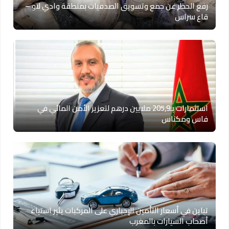
رفع الحظر عن جمع وتسويق الصدفيات بمنطقة وادي لاو –
قاع سراس
استثمارات بـ205,9 ملايين درهم لتعزيز الأمن المائي في
فاس ومكناس
تباين في أسعار التأمين الإجباري على المركبات يثير استياء
أصحاب السيارات بالمغرب