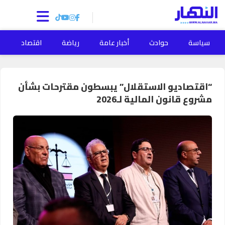
سياسة
حوادث
أخبار عامة
رياضة
اقتصاد
ا
“اقتصاديو الاستقلال” يبسطون مقترحات بشأن
مشروع قانون المالية لـ2026