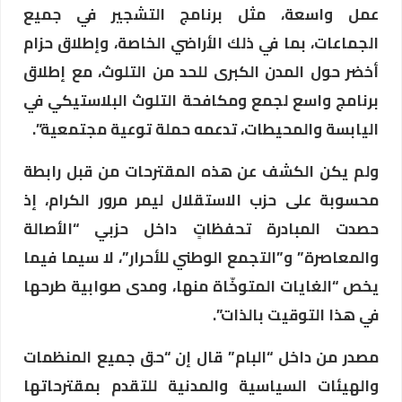
عمل واسعة، مثل برنامج التشجير في جميع
الجماعات، بما في ذلك الأراضي الخاصة، وإطلاق حزام
أخضر حول المدن الكبرى للحد من التلوث، مع إطلاق
برنامج واسع لجمع ومكافحة التلوث البلاستيكي في
اليابسة والمحيطات، تدعمه حملة توعية مجتمعية”.
ولم يكن الكشف عن هذه المقترحات من قبل رابطة
محسوبة على حزب الاستقلال ليمر مرور الكرام، إذ
حصدت المبادرة تحفظاتٍ داخل حزبي “الأصالة
والمعاصرة” و”التجمع الوطني للأحرار”، لا سيما فيما
يخص “الغايات المتوخّاة منها، ومدى صوابية طرحها
في هذا التوقيت بالذات”.
مصدر من داخل “البام” قال إن “حق جميع المنظمات
والهيئات السياسية والمدنية للتقدم بمقترحاتها