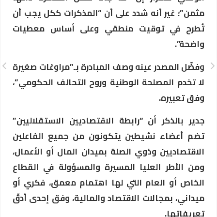
مثمن”؛ غير أنه شدد على أن “المذكرات ككل يجب أن
تُطرح في توقيت منطقي وعلى أساس معطيات
واضحة”.
وفضّل المصدر عينه وصف المبادرة بـ”مراوغات صغيرة
لا تخدم المصلحة الوطنية وروح التحالف الحكومي”،
وفق تعبيره.
جدير بالذكر أن “رابطة الاقتصاديين الاستقلاليين”
تضم أعضاء نشيطين يتكونون من جميع الفاعلين
الاقتصاديين وذوي الصلة بميدان المال أو الأعمال،
ومن الأطر العليا المسيرة والمسؤولة في القطاع
الخاص أو العام التي لها اهتمام معمق، فكري أو
ميداني، بمجالات الاقتصاد والمالية، وفق إحدى أدقّ
تعريفاتها.