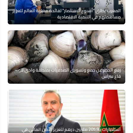
المغرب يطلق “أسبوع الاستثمار” لفائدة مغاربة العالم لتعزيز
مساهمتهم في التنمية الاقتصادية
رفع الحظر عن جمع وتسويق الصدفيات بمنطقة وادي لاو –
قاع سراس
استثمارات بـ205,9 ملايين درهم لتعزيز الأمن المائي في