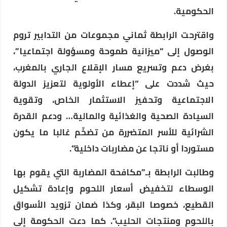
الحكومية.
واقترحت الرابطة ثماني مجموعات من التدابير تروم
الوصول إلى “ميزانية طموحة ومسؤولة اجتماعيا”،
بغرض دعم وتسريع مسار الإقلاع الجاري بالمغرب،
حيث شددت على “إعطاء الأولوية لتعزيز الدولة
الاجتماعية وتحفيز الاستثمار الخاص، وتقوية
السيادة الصحية والغذائية والمالية… ودعم القدرة
الشرائية للأسر المتضررة من تضخّم غالبا ما يكون
مستوردا أو ناتجا عن مضاربات داخلية”.
وطالبت الرابطة بـ”مكافحة المضاربة التي يقوم بها
الوسطاء لتخفيض أسعار اللحوم وإعادة تشكيل
القطيع، خصوصا البقر، وكذا ضمان تزويد الأسواق
باللحوم ومنتجات الحليب”. كما دعت الحكومة إلى