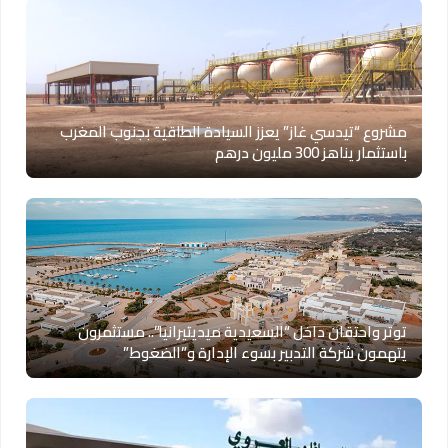
مشروع “تيدسي غاز” يعزز السيادة الطاقية بجنوب المغرب
باستثمار يناهز 300 مليون درهم
توتر واحتقان داخل “السعيدية ميديتيرانيا”.. مستثمرون
يتهمون شركة التدبير بسوء الإدارة و”الضغوط”