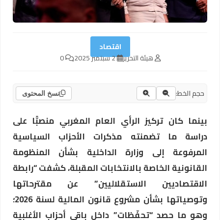
اقتصاد
هيئة التحرير
2 سبتمبر 2025
0
حجم الخط:
نسخ المحتوى
بينما كان تركيز الرأي العام المغربي منصبًّا على
دراسة ما تضمنته مذكرات الأحزاب السياسية
المرفوعة إلى وزارة الداخلية بشأن المنظومة
القانونية الخاصة بالانتخابات المقبلة، كشفت “رابطة
الاقتصاديين الاستقلاليين” عن مقترحاتها
وتوصياتها بشأن مشروع قانون المالية لسنة 2026؛
وهو ما حصد “تحفّظات” داخل باقي أحزاب الأغلبية