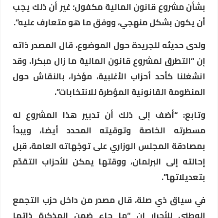
بشأن مشروع قانون المالية مكفول؛ غير أن ذلك يجب
أن يكون بشكل منهجي، ووفق ما هو متعارف عليه”.
ولدى حديثه للجريدة حول الموضوع، قال المصدر ذاته
إن “التطرق لمشروع قانون المالية ما زال مبكرا. وقد
انشغلنا كأحد أحزاب الأغلبية، مؤخرا، بالنقاش حول
المنظومة القانونية المؤطرة للانتخابات”.
وتابع: “أضف إلى ذلك أن تدبير هذا المشروع له
مسطرته الخاصة وتوقيته المحدد أيضا، ويبدأ
بمصادقة المجلس الوزاري على توجّهاته العامة، قبل
إحالته إلى البرلمان، ووقتها يمكن للأحزاب التقدّم
بتعديلاتها”.
في سياق ذي صلة، قال مصدر من داخل حزب التجمع
الوطني للأحرار إن “ما جاء ضمن المذكرة ذاتها