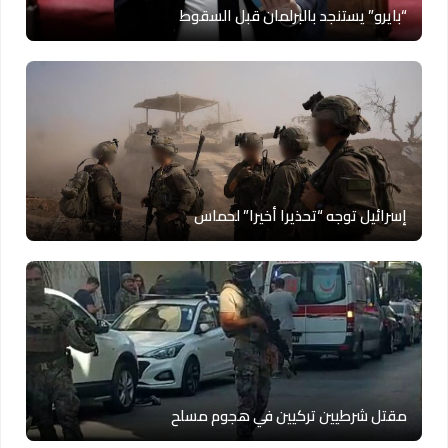
“بايرو” يستنجد بالبرلمان قبل السقوط
إسرائيل توجه “تحذيرا أخيرا” لحماس
مقتل شرطيين تركيين في هجوم مسلح