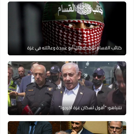
كتائب القسام تؤكد مقتل أبو عبيدة وعائلته في غزة
نتنياهو: “أقول لسكان غزة اخرجوا”