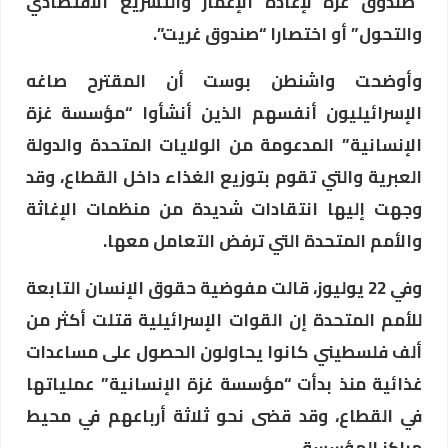
“صندوق غزة لإعادة الإعمار والتسريع الاقتصادي
والتحول” أو اختصارا “صندوق غريت”.
وأوضحت واشنطن بوست أن المقترح صاغه
الإسرائيليون أنفسهم الذين أنشأوا “مؤسسة غزة
الإنسانية” المدعومة من الولايات المتحدة والدولة
العبرية والتي تقوم بتوزيع الغذاء داخل القطاع، وقد
وجهت إليها انتقادات شديدة من منظمات الإغاثة
والأمم المتحدة التي ترفض التعامل معها.
وفي 22 يوليوز، قالت مفوضية حقوق الإنسان التابعة
للأمم المتحدة إن القوات الإسرائيلية قتلت أكثر من
ألف فلسطيني كانوا يحاولون الحصول على مساعدات
غذائية منذ بدأت “مؤسسة غزة الإنسانية” عملياتها
في القطاع، وقد قضى نحو ثلاثة أرباعهم في محيط
مراكز المؤسسة.