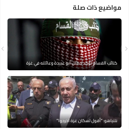
مواضيع ذات صلة
كتائب القسام تؤكد مقتل أبو عبيدة وعائلته في غزة
نتنياهو: “أقول لسكان غزة اخرجوا”