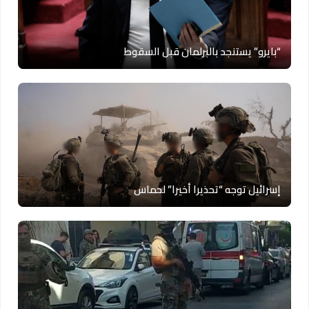
“بايرو” يستنجد بالبرلمان قبل السقوط
إسرائيل توجه “تحذيرا أخيرا” لحماس