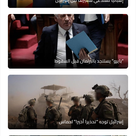
إسبانيا تستدعي سفيرها من إسرائيل
“بايرو” يستنجد بالبرلمان قبل السقوط
إسرائيل توجه “تحذيرا أخيرا” لحماس