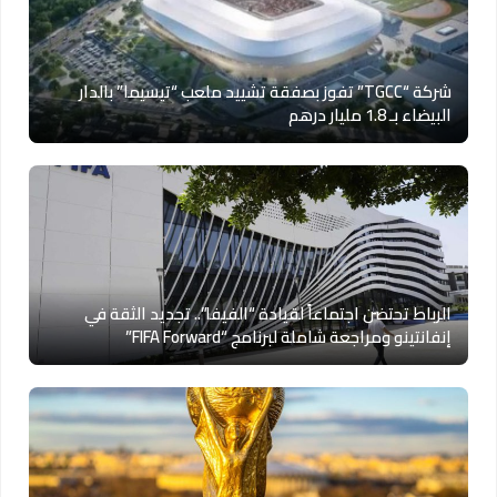
شركة “TGCC” تفوز بصفقة تشييد ملعب “تيسيما” بالدار
البيضاء بـ 1.8 مليار درهم
الرباط تحتضن اجتماعاً لقيادة “الفيفا”.. تجديد الثقة في
إنفانتينو ومراجعة شاملة لبرنامج “FIFA Forward”