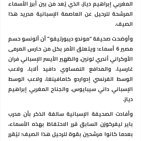
المغربي إبراهيم دياز، الذي يُعد من بين أبرز الأسماء
المرشحة للرحيل عن العاصمة الإسبانية مدريد هذا
الصيف.
وأوضحت صحيفة “موندو ديبورتيفو” أن ألونسو حسم
مصير 6 أسماء؛ ويتعلق الأمر بكل من حارس المرمى
الأوكراني أندري لونين، والظهير الأيسر الإسباني فران
غارسيا، والمدافع النمساوي دافيد ألابا، ولاعب
الوسط الفرنسي إدواردو كامافينغا، ولاعب الوسط
الإسباني داني سيبايوس، والجناح المغربي إبراهيم
دياز.
وأفادت الصحيفة الإسبانية سالفة الذكر بأن مدرب
باير ليفركوزن السابق قرر الاحتفاظ بهذه الأسماء،
بعدما كانوا مرشحين بقوة للرحيل هذا الصيف؛ ليُقرر