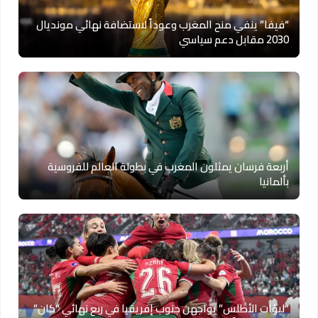
“فيفا” ينفي منح المغرب وعوداً لاستضافة نهائي مونديال
2030 مقابل دعم سياسي
أربعة فرسان يمثلون المغرب في بطولة العالم للفروسية
بألمانيا
“لبؤات الأطلس” يواجهن جنوب إفريقيا في ربع نهائي “كان”