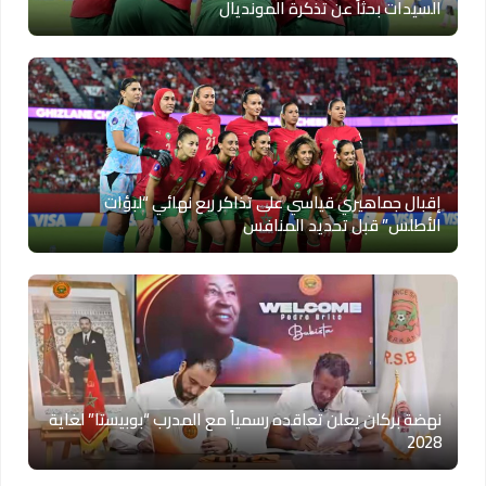
السيدات بحثاً عن تذكرة المونديال
إقبال جماهيري قياسي على تذاكر ربع نهائي “لبؤات
الأطلس” قبل تحديد المنافس
نهضة بركان يعلن تعاقده رسمياً مع المدرب “بوبيستا” لغاية
2028