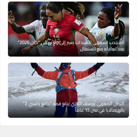
المنتخب المغربي للسيدات يعبر إلى ربع نهائي “كان 2026”
بعد تعادله مع السنغال
البطل المغربي يوسف التازي يبلغ قمة “كانغ ياتسي 2”
بالهيمالايا في سن 15 عاماً