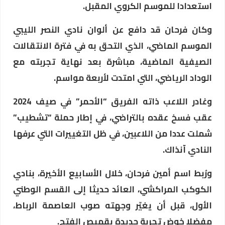
استعدادا للموسم الكروي المقبل.
وكان فرحان قد دافع عن ألوان نادي النصر الليبي
الموسم الماضي، الذي التحق به في فترة الانتقالات
الصيفية الماضية، مباشرة بعد نهاية تجربته مع
الوداد الرياضي، التي امتدت لأربعة مواسم.
وغادر اللاعب ذاته الفريق “الأحمر” في صيف 2024
عقب فسخ عقده بالتراضي، في إطار حملة “تشطيب”
شملت عددا من اللاعبين، في ظل التغييرات التي عرفها
النادي آنذاك.
ورُبط اسم أمين فرحان، خلال الأسابيع الأخيرة، بنادي
الكوكب المراكشي، العائد حديثا إلى القسم الوطني
الأول، قبل أن يغيّر وجهته صوب العاصمة الرباط،
مفضلا خوض تجربة جديدة بقميص الفتح.