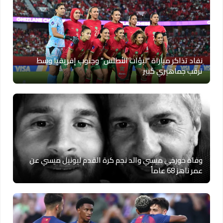
نفاد تذاكر مباراة “لبؤات الأطلس” وجنوب إفريقيا وسط
ترقب جماهيري كبير
وفاة خورخي ميسي والد نجم كرة القدم ليونيل ميسي عن
عمر ناهز 68 عاماً