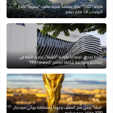
شركة “TGCC” تفوز بصفقة تشييد ملعب “تيسيما” بالدار
البيضاء بـ 1.8 مليار درهم
الرباط تحتضن اجتماعاً لقيادة “الفيفا”.. تجديد الثقة في
إنفانتينو ومراجعة شاملة لبرنامج “FIFA Forward”
“فيفا” ينفي منح المغرب وعوداً لاستضافة نهائي مونديال
2030 مقابل دعم سياسي