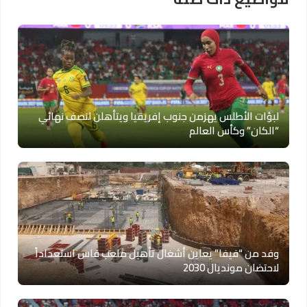
لبؤات الأطلس يهزمن جنوب إفريقيا ويتأهلن لنصف نهائي
“الكان” وكأس العالم
وفد من “فيفا” يعاين أشغال تأهيل ملعب فاس استعداداً
لاحتضان مونديال 2030