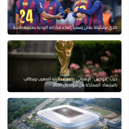
نادي برشلونة يعلن رسمياً إلغاء مباراته الودية بمدينة طنجة
حزب “فوكس” الإسباني يجدد عدائيته للمغرب ويطالب
باستبعاد المملكة من مونديال 2030