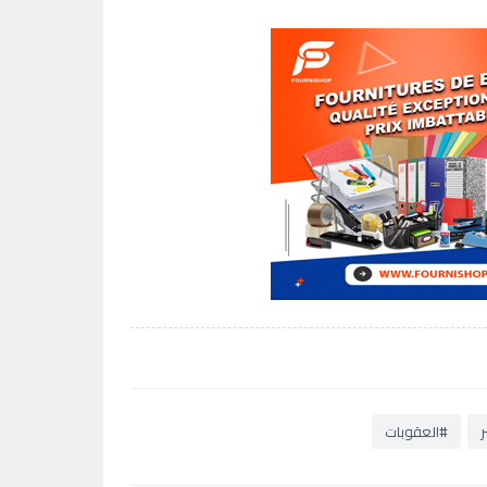
ر
#العقوبات