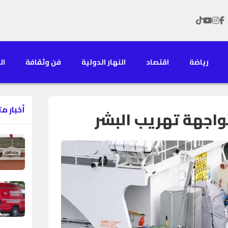
رياضة
اقتصاد
النهار الدولية
فن وثقافة
الن
أخبار م
واجهة تهريب البشر