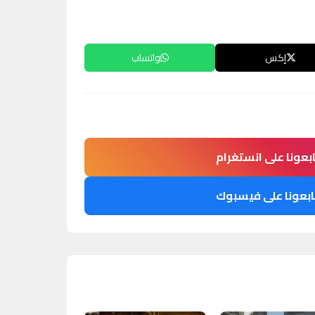
إكس
واتساب
ابعونا على انستغرام
ابعونا على فيسبوك