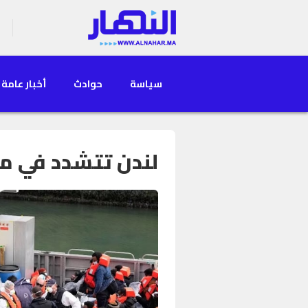
سياسة
حوادث
أخبار عامة
لندن تتشدد في م