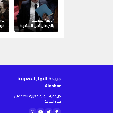
“بايرو” يستنجد
إسرا
بالبرلمان قبل السقوط
أخير
جريدة النهار المغربية –
ر
Alnahar
ا
جريدة إلكترونية مغربية تتجدد على
أ
مدار الساعة
م