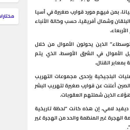
وبات 25 فردا وكيانا، بمن فيهم مورد قوارب صغيرة في آسيا
مختارات
بلقان وشمال أفريقيا، حسب وكالة الأنباء
الأربعاء.
وسطاء” الذين يحولون الأموال من خلال
يل الأموال في الشرق الأوسط، الذي يتم
بمعابر القنال.
لعمليات البلجيكية بإحدى مجموعات التهريب
لصين أعلنت عن قوارب صغيرة لتهريب البشر
 هؤلاء الذين شملتهم العقوبات.
، ديفيد لامي، إن هذه كانت “لحظة تاريخية
 الهجرة غير المنظمة والحد من الهجرة غير
.