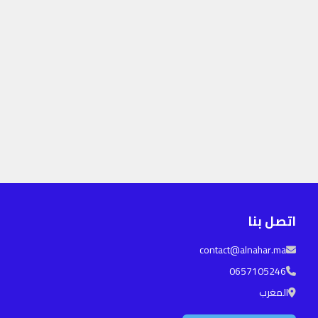
اتصل بنا
contact@alnahar.ma
0657105246
المغرب