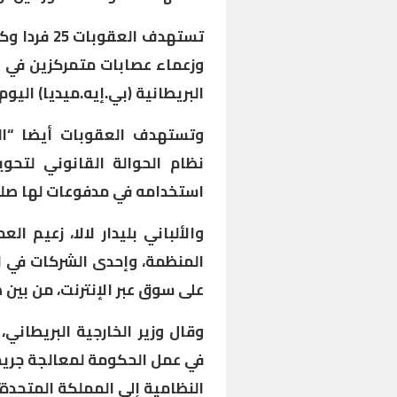
تستهدف العق
وزعماء عصابات متمركزين في ال
البريطانية (بي.إيه.ميديا) اليوم 
وتستهدف العقوبات أيضا “ال
نظام الحوالة القانوني لتحو
استخدامه في مدفوعات لها صلة 
والألباني بليدار لالا، زعيم ا
المنظمة، وإحدى الشركات في ا
على سوق عبر الإنترنت، من بين
وقال وزير الخارجية البريطاني
في عمل الحكومة لمعالجة جريمة
النظامية إلى المملكة المتحدة”