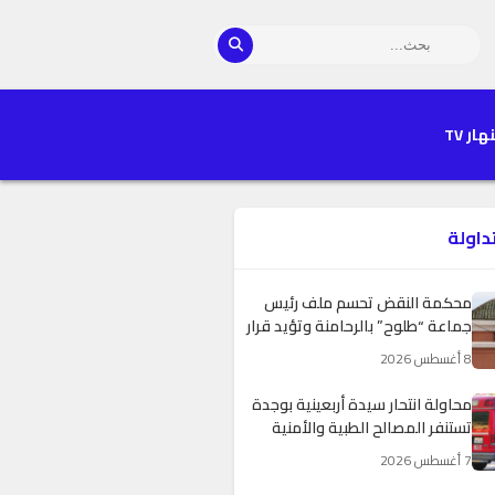
هار TV
تداولة
محكمة النقض تحسم ملف رئيس
جماعة “طلوح” بالرحامنة وتؤيد قرار
غرفة الجنايات الاستئنافية
8 أغسطس 2026
محاولة انتحار سيدة أربعينية بوجدة
تستنفر المصالح الطبية والأمنية
7 أغسطس 2026