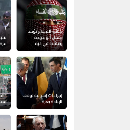
كتائب القسام تؤكد
مقتل أبو عبيدة
نتني
وعائلته في غزة
غزة 
إجراءات إسبانية لوقف
“الم
الإبادة بغزة
عمل