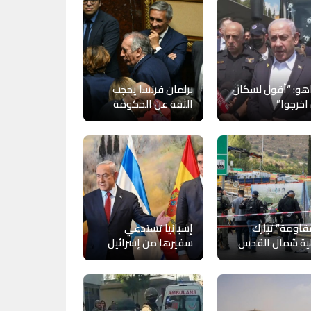
اهو: “أقول لسكان
برلمان فرنسا يحجب
اخرجوا”
الثقة عن الحكومة
قاومة” تبارك
إسبانيا تستدعي
ية شمال القدس
سفيرها من إسرائيل