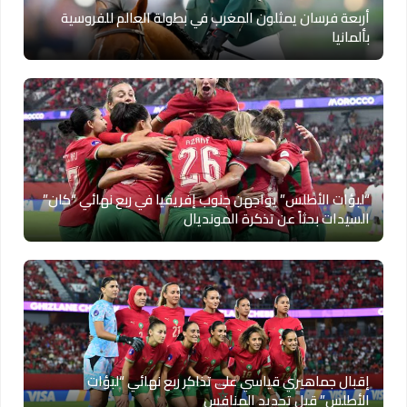
أربعة فرسان يمثلون المغرب في بطولة العالم للفروسية
بألمانيا
“لبؤات الأطلس” يواجهن جنوب إفريقيا في ربع نهائي “كان”
السيدات بحثاً عن تذكرة المونديال
إقبال جماهيري قياسي على تذاكر ربع نهائي “لبؤات
الأطلس” قبل تحديد المنافس