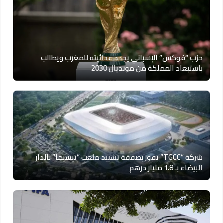
حزب “فوكس” الإسباني يجدد عدائيته للمغرب ويطالب
باستبعاد المملكة من مونديال 2030
شركة “TGCC” تفوز بصفقة تشييد ملعب “تيسيما” بالدار
البيضاء بـ 1.8 مليار درهم