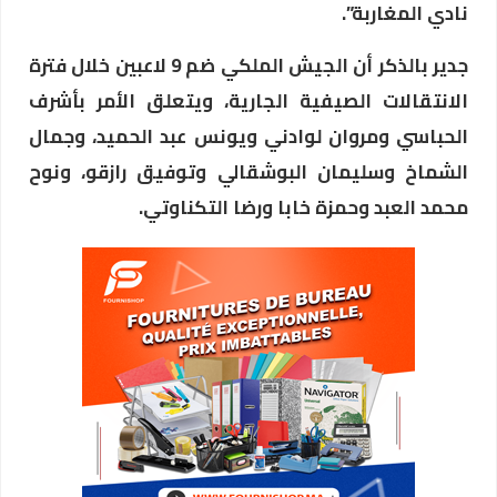
نادي المغاربة”.
جدير بالذكر أن الجيش الملكي ضم 9 لاعبين خلال فترة
الانتقالات الصيفية الجارية، ويتعلق الأمر بأشرف
الحباسي ومروان لوادني ويونس عبد الحميد، وجمال
الشماخ وسليمان البوشقالي وتوفيق رازقو، ونوح
محمد العبد وحمزة خابا ورضا التكناوتي.