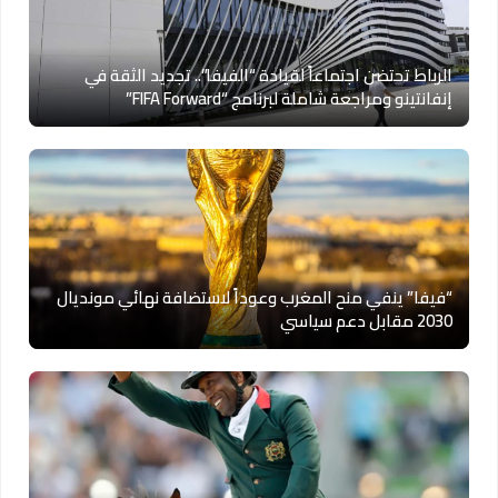
الرباط تحتضن اجتماعاً لقيادة “الفيفا”.. تجديد الثقة في
إنفانتينو ومراجعة شاملة لبرنامج “FIFA Forward”
“فيفا” ينفي منح المغرب وعوداً لاستضافة نهائي مونديال
2030 مقابل دعم سياسي