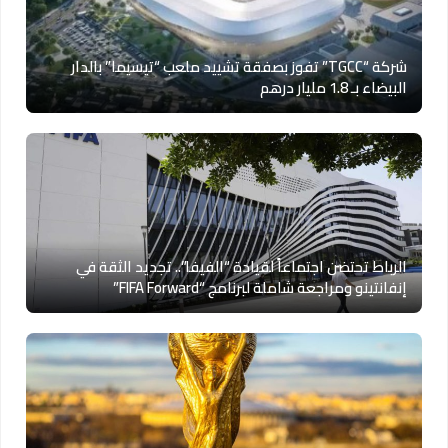
شركة “TGCC” تفوز بصفقة تشييد ملعب “تيسيما” بالدار
البيضاء بـ 1.8 مليار درهم
الرباط تحتضن اجتماعاً لقيادة “الفيفا”.. تجديد الثقة في
إنفانتينو ومراجعة شاملة لبرنامج “FIFA Forward”