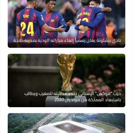
نادي برشلونة يعلن رسمياً إلغاء مباراته الودية بمدينة طنجة
حزب “فوكس” الإسباني يجدد عدائيته للمغرب ويطالب
باستبعاد المملكة من مونديال 2030