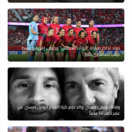
نفاد تذاكر مباراة “لبؤات الأطلس” وجنوب إفريقيا وسط
ترقب جماهيري كبير
وفاة خورخي ميسي والد نجم كرة القدم ليونيل ميسي عن
عمر ناهز 68 عاماً