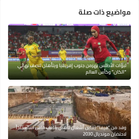
مواضيع ذات صلة
لبؤات الأطلس يهزمن جنوب إفريقيا ويتأهلن لنصف نهائي
“الكان” وكأس العالم
وفد من “فيفا” يعاين أشغال تأهيل ملعب فاس استعداداً
لاحتضان مونديال 2030