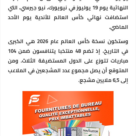
النهائية يوم 19 يوليوز في نيويورك، نيو جيرسي، التي
استضافت نهائي كأس العالم للأندية يوم الأحد
الماضي.
وستكون نسخة كأس العالم عام 2026 هي الكبرى
في التاريخ، إذ تضم 48 منتخبا يتنافسون ضمن 104
مباريات تتوزع على الدول المستضيفة الثلاث. ومن
المتوقع أن يصل مجموع عدد المشجعين في الملاعب
إلى 6,5 ملايين مشجع.