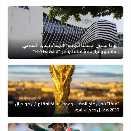
الرباط تحتضن اجتماعاً لقيادة “الفيفا”.. تجديد الثقة في
إنفانتينو ومراجعة شاملة لبرنامج “FIFA Forward”
“فيفا” ينفي منح المغرب وعوداً لاستضافة نهائي مونديال
2030 مقابل دعم سياسي