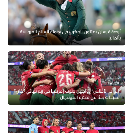
أربعة فرسان يمثلون المغرب في بطولة العالم للفروسية
بألمانيا
“لبؤات الأطلس” يواجهن جنوب إفريقيا في ربع نهائي “كان”
السيدات بحثاً عن تذكرة المونديال