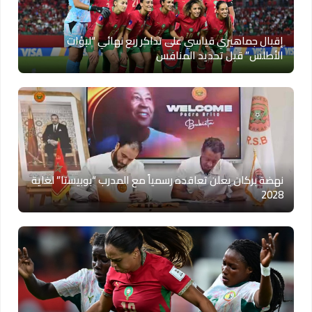
إقبال جماهيري قياسي على تذاكر ربع نهائي “لبؤات
الأطلس” قبل تحديد المنافس
نهضة بركان يعلن تعاقده رسمياً مع المدرب “بوبيستا” لغاية
2028