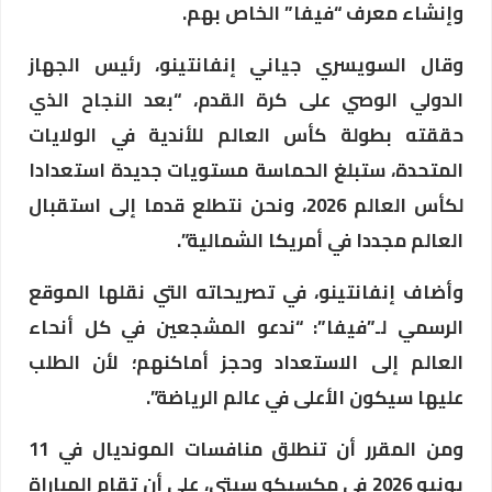
وإنشاء معرف “فيفا” الخاص بهم.
وقال السويسري جياني إنفانتينو، رئيس الجهاز
الدولي الوصي على كرة القدم، “بعد النجاح الذي
حققته بطولة كأس العالم للأندية في الولايات
المتحدة، ستبلغ الحماسة مستويات جديدة استعدادا
لكأس العالم 2026، ونحن نتطلع قدما إلى استقبال
العالم مجددا في أمريكا الشمالية”.
وأضاف إنفانتينو، في تصريحاته التي نقلها الموقع
الرسمي لـ”فيفا”: “ندعو المشجعين في كل أنحاء
العالم إلى الاستعداد وحجز أماكنهم؛ لأن الطلب
عليها سيكون الأعلى في عالم الرياضة”.
ومن المقرر أن تنطلق منافسات المونديال في 11
يونيو 2026 في مكسيكو سيتي، على أن تقام المباراة