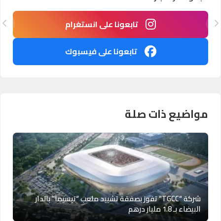
تابعونا على انستغرام
تابعونا على فيسبوك
مواضيع ذات صلة
شركة “TGCC” تفوز بصفقة تشييد ملعب “تيسيما” بالدار
البيضاء بـ 1.8 مليار درهم