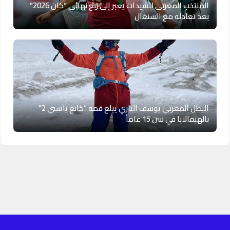
المنتخب المغربي للسيدات يعبر إلى ربع نهائي “كان 2026”
بعد تعادله مع السنغال
البطل المغربي يوسف التازي يبلغ قمة “كانغ ياتسي 2”
بالهيمالايا في سن 15 عاماً