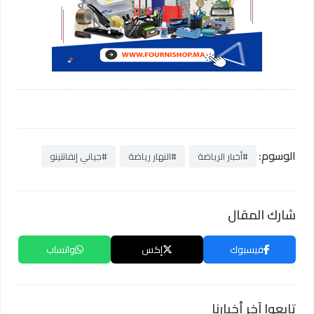
الوسوم:
#أخبار الرياضة
#النهار رياضة
#جياني إنفانتينو
شارك المقال
فيسبوك
إكس
واتساب
تابعوا آخر أخبارنا