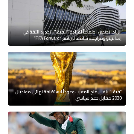
الرباط تحتضن اجتماعاً لقيادة “الفيفا”.. تجديد الثقة في
إنفانتينو ومراجعة شاملة لبرنامج “FIFA Forward”
“فيفا” ينفي منح المغرب وعوداً لاستضافة نهائي مونديال
2030 مقابل دعم سياسي