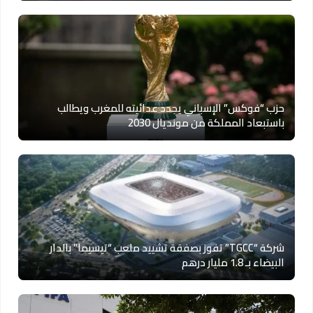
حزب “فوكس” الإسباني يجدد عدائيته للمغرب ويطالب
باستبعاد المملكة من مونديال 2030
شركة “TGCC” تفوز بصفقة تشييد ملعب “تيسيما” بالدار
البيضاء بـ 1.8 مليار درهم