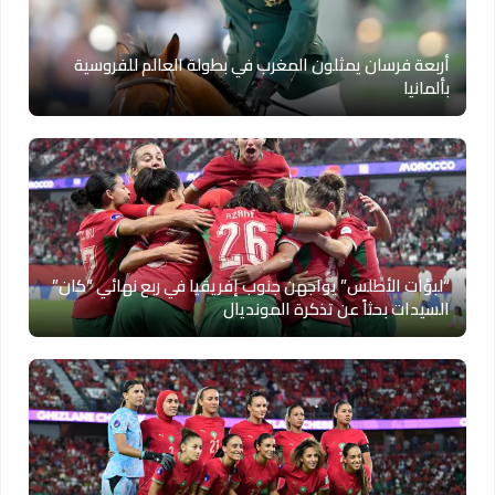
أربعة فرسان يمثلون المغرب في بطولة العالم للفروسية
بألمانيا
“لبؤات الأطلس” يواجهن جنوب إفريقيا في ربع نهائي “كان”
السيدات بحثاً عن تذكرة المونديال