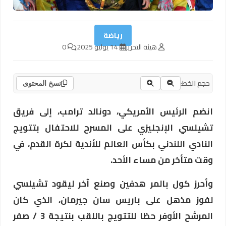
رياضة
هيئة التحرير
14 يوليو 2025
0
حجم الخط:
نسخ المحتوى
انضم الرئيس الأمريكي، دونالد ترامب، إلى فريق
تشيلسي الإنجليزي على المسرح للاحتفال بتتويج
النادي اللندني بكأس العالم للأندية لكرة القدم، في
وقت متأخر من مساء الأحد.
وأحرز كول بالمر هدفين وصنع آخر ليقود تشيلسي
لفوز مذهل على باريس سان جيرمان، الذي كان
المرشح الأوفر حظا للتتويج باللقب بنتيجة 3 / صفر