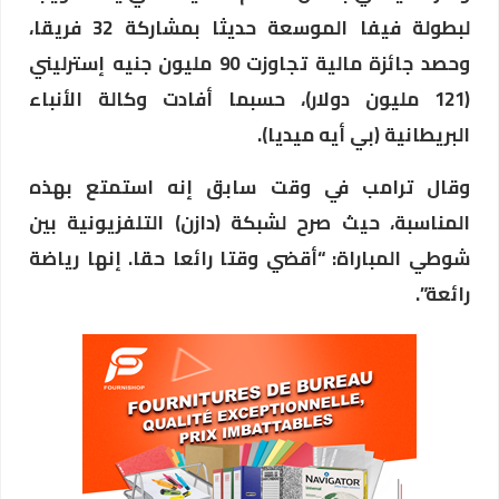
لبطولة فيفا الموسعة حديثا بمشاركة 32 فريقا،
وحصد جائزة مالية تجاوزت 90 مليون جنيه إسترليني
(121 مليون دولار)، حسبما أفادت وكالة الأنباء
البريطانية (بي أيه ميديا).
وقال ترامب في وقت سابق إنه استمتع بهذه
المناسبة، حيث صرح لشبكة (دازن) التلفزيونية بين
شوطي المباراة: “أقضي وقتا رائعا حقا. إنها رياضة
رائعة”.