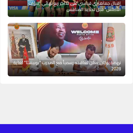
إقبال جماهيري قياسي على تذاكر ربع نهائي “لبؤات
الأطلس” قبل تحديد المنافس
نهضة بركان يعلن تعاقده رسمياً مع المدرب “بوبيستا” لغاية
2028