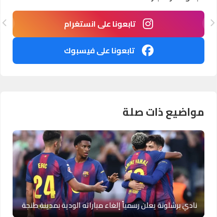
تابعونا على انستغرام
تابعونا على فيسبوك
مواضيع ذات صلة
نادي برشلونة يعلن رسمياً إلغاء مباراته الودية بمدينة طنجة