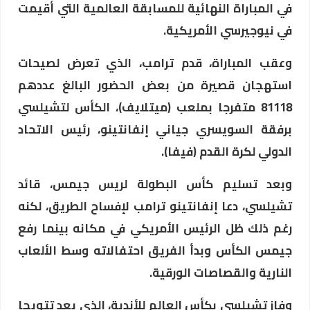
في المباراة النهائية للمسابقة العالمية التي أقيمت
في نيوجيرسي الأمريكية.
وعقب المباراة، قدم ترامب، الذي تعرض لصيحات
استهجان قصيرة من بعض الحضور البالغ عددهم
81118 متفرجا بملعب (ميتلايف)، الكأس لتشيلسي
برفقة السويسري جياني إنفانتينو، رئيس الاتحاد
الدولي لكرة القدم (فيفا).
وبعد تسليم كأس البطولة لريس جيمس، قائد
تشيلسي، دعا إنفانتينو ترامب لإفساح الطريق، لكنه
رغم ذلك ظل الرئيس الأمريكي في مكانه بينما رفع
جيمس الكأس وبدأ الفريق احتفالاته وسط الألعاب
النارية والقصاصات الورقية.
وفاز تشيلسي بكأس العالم للأندية، الذي يعد تتويجا