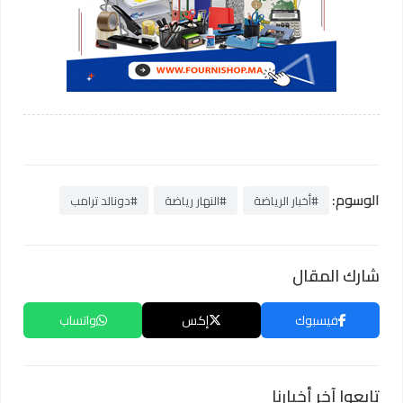
الوسوم:
#أخبار الرياضة
#النهار رياضة
#دونالد ترامب
شارك المقال
فيسبوك
إكس
واتساب
تابعوا آخر أخبارنا