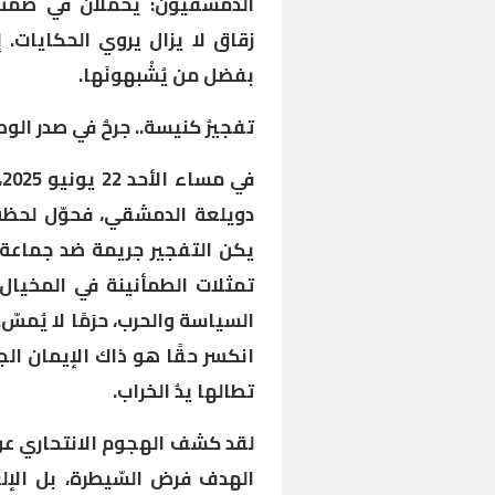
الدمشقيّون: يحملان في صمت
زقاق لا يزال يروي الحكايات. 
بفضل من يُشْبهونَها.
تفجيرُ كنيسة.. جرحٌ في صدر الو
ف
دويلعة الدمشقي، فحوّل لحظة ا
يكن التفجير جريمة ضد جماعة 
تمثلات الطمأنينة في المخيال
السياسة والحرب، حرَمًا لا يُم
انكسر حقًا هو ذاك الإيمان الجم
تطالها يدُ الخراب.
لقد كشف الهجوم الانتحاري عن
الهدف فرض السّيطرة، بل الإلغ