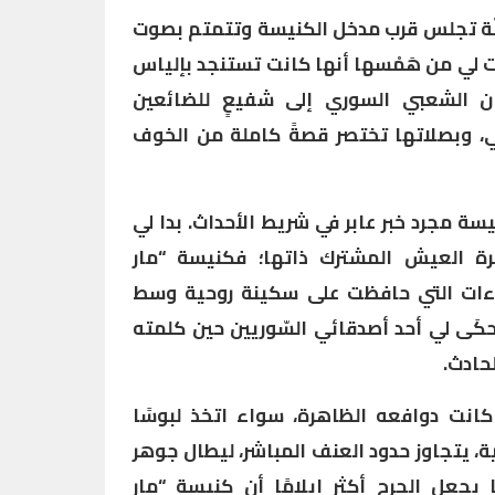
مسنّة تجلس قرب مدخل الكنيسة وتتمتم بصوت
 لي من هَمْسها أنها كانت تستنجد بإلياس
ان الشعبي السوري إلى شفيعٍ للضائعين
ي، وبصلاتها تختصر قصةً كاملة من الخوف
سة مجرد خبر عابر في شريط الأحداث. بدا لي
رة العيش المشترك ذاتها؛ فكنيسة “مار
اءات التي حافظت على سكينة روحية وسط
كَى لي أحد أصدقائي السّوريين حين كلمته
لحادث.
 كانت دوافعه الظاهرة، سواء اتخذ لبوسًا
، يتجاوز حدود العنف المباشر، ليطال جوهر
 يجعل الجرح أكثر إيلامًا أن كنيسة “مار