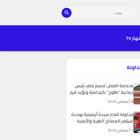
هار TV
تداولة
محاولة انتحار سيدة أربعينية بوجدة
تستنفر المصالح الطبية والأمنية
7 أغسطس 2026
المغرب يطلق “أسبوع الاستثمار” لفائدة
مغاربة العالم لتعزيز مساهمتهم في
التنمية الاقتصادية
7 أغسطس 2026