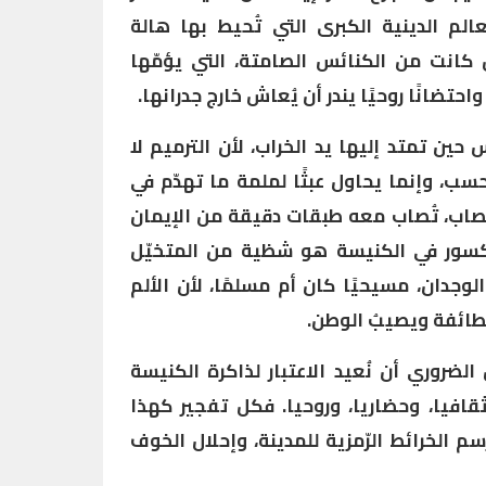
لم الدينية الكبرى التي تُحيط بها هالة
ل كانت من الكنائس الصامتة، التي يؤمّها
احتضانًا روحيًا يندر أن يُعاش خارج جدرانها.
ين تمتد إليها يد الخراب، لأن الترميم لا
ب، وإنما يحاول عبثًا لملمة ما تهدّم في
ُصاب، تُصاب معه طبقات دقيقة من الإيمان
مكسور في الكنيسة هو شظية من المتخيّل
جدان، مسيحيًا كان أم مسلمًا، لأن الألم
طائفة ويصيبُ الوطن.
ضروري أن نُعيد الاعتبار لذاكرة الكنيسة
ثقافيا، وحضاريا، وروحيا. فكل تفجير كهذا
دة رسم الخرائط الرّمزية للمدينة، وإحلال الخوف