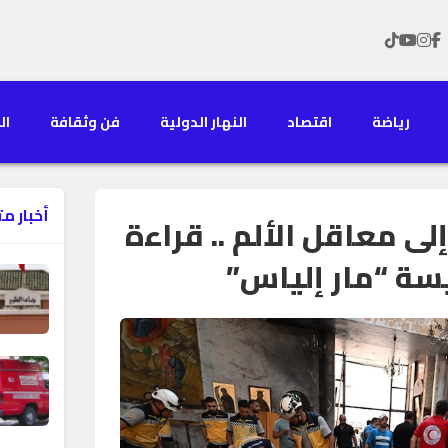
رياضة
اقتصاد
النهار الدولية
فن وثقافة
الن
أخبار م
لى معاقل الألم .. قراءة
ة “مار إلياس”