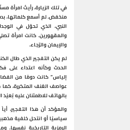
في تلك الزيارة، رأيتُ امرأة 
منخفض. لم أسمع كلماتها، بدت
النبي، الذي تحوّل في الوجد
والمقهورين. كانت امرأة تصل
والإيمان والرّجاء.
لم يكن التفجير الذي طال الكني
الحدث وكأنه اعتداء على فك
إلياس” كانت دومًا من الفض
عواصف العُنف المتكررة، كما ح
بالهاتف للاطمئنان عليه بُعَيْدَ ا
والمؤكد أن هذا التفجير، أياً
سياسيًا أو انتحل خلفية مذهبية
الرمزية التاريخية نفسها. وما