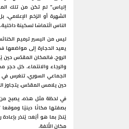
إلياس” لم تكن من تلك المعا
الشهرة أو الزخم الإعلامي، ب
الناس الْتماسًا لسكينة داخلية، و
ليس من اليسير ترميم الكنائس ح
يعيد الحجارة إلى مواضعها فحس
الروح. فالمكان المقدّس حين ي
والرجاء والانتماء. كل حجر 
الجماعي السوري، تنغرس في الو
حين يلامس المقدّس، يتجاوز ال
في لحظة مثل هذه، يصبح من ال
بصفتها مكانًا دينيًا وموقعا 
يُنذرُ بما هو أبْعَد: يُنذر بإعا
مكان الأُلفة.