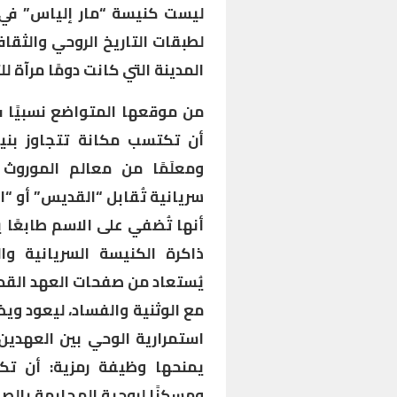
ليست كنيسة “مار إلياس” في 
لطبقات التاريخ الروحي والثقا
المدينة التي كانت دومًا مرآة لل
من موقعها المتواضع نسبيًا 
أن تكتسب مكانة تتجاوز بنيا
ومعلَمًا من معالم الموروث
سريانية تُقابل “القديس” أو “ا
أنها تُضفي على الاسم طابعًا 
ذاكرة الكنيسة السريانية وا
يُستعاد من صفحات العهد القديم 
مع الوثنية والفساد، ليعود ويظه
استمرارية الوحي بين العهدين
يمنحها وظيفة رمزية: أن تكون
ومسكنًا لروحية المجابهة بالصلاة