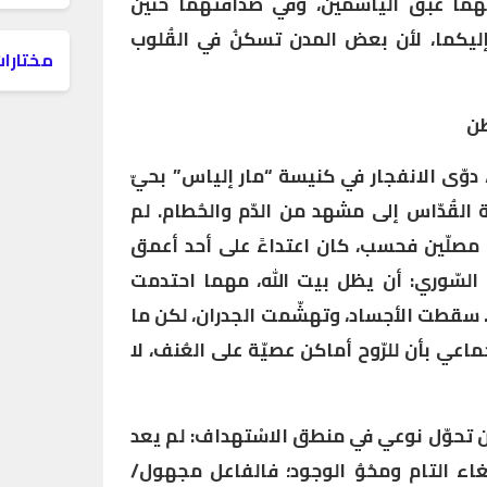
هما عبق الياسمين، وفي صداقتهما حنين
إليكما، لأن بعض المدن تسكنُ في القُلوب
مختارات
طن
ي مساء الأحد 22 يونيو 2025، دوّى الانفجار في كنيسة “مار إلياس” بحيّ
لقُدّاس إلى مشهد من الدّم والحُطام. لم
مصلّين فحسب، كان اعتداءً على أحد أعمق
 السّوري: أن يظل بيت الله، مهما احتدمت
سّ. سقطت الأجساد، وتهشّمت الجدران، لكن ما
اعي بأن للرّوح أماكن عصيّة على العُنف، لا
 تحوّل نوعي في منطق الاسْتهداف: لم يعد
اء التام ومحْوُ الوجود؛ فالفاعل مجهول/