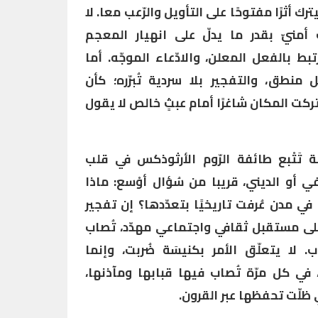
أثرًا مفتوحًا على التأويل والرّعب معا. لا
نيّ بقدر ما يدلّ على انهيار المعجم
ط بالفعل المعلن، والادّعاء الموجّه. أما
منطق، والتفجير بلا سردية تُبرّره؛ كأن
ركت المكان شاغرًا أمام عبثٍ خالص لا يقول
َتْبع طائفة الرّوم الأرثوذكس في قلب
 أو الديني، قريبا من سُؤال أوْسع: ماذا
في مدن عُرفت تاريخيًا بتعدّدها؟ إن تفجير
لى مستقبل ثقافي واجتماعي مهدّد، تُصاب
ب. لا يتعلّق الأمر بكنيسَة ضُربت، وإنما
 في كل مرّة تُصاب فيها قبابها ومآذنها،
ي ظلّت تحفظها عبر القرون.