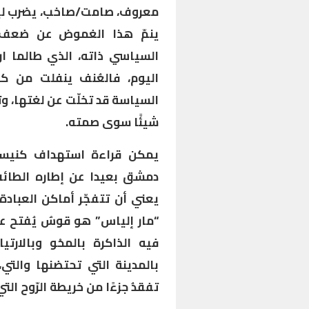
معروف، صامت/صاخب، يضرب ليترك 
ينمّ هذا الغموض عن ضعف أم
السياسي ذاته، الذي طالما ارتب
اليوم، فالعُنف ينفلت من كل 
السياسة قد تخلّت عن لغتها، وت
شيئًا سوى صمته.
يمكن قراءة استهداف كنيسة ت
دمشق بعيدا عن إطاره الطائفي
يعني أن تتفجّر أماكن العبادة 
“مار إلياس” هو قوسٌ يُفتح ع
فيه الذاكرة بالمحْو وبالارتيا
بالمدينة التي تحتضنها والتي،
تفقدُ جزءًا من خريطة الرّوح الت