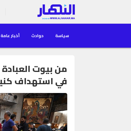
سياسة
حوادث
أخبار عامة
من بيوت العبادة إ
في استهداف كنيس