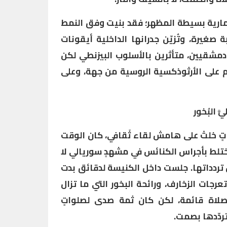
عمارية بسيطة المظهر؛ فقد بنيت وفق النمط
 صغيرة، وتُزيّن جدرانها الداخلية أيقونات
 دمشقيين، متأثرين بالأسلوب البيزنطي لكن
م على الأرثوذكسية الروسية من جهة، وعلى
َ البُخور
واتٍ خلتْ على هامش لقاء ثَقافي، كان الوقت
تلط بأجراس الكنائس في مشهدٍ سوريالي لا
ردداتها. جلست داخل الكنيسة لدقائق بدت
رجات الزخارف، ورائحة البخور التي ما تزال
صلاة قائمة، لكن كان ثمة صدى لصلواتٍ
ردّدها بصمت.