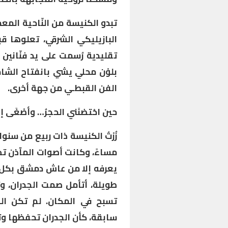
تبدو الكنيسة من النّاحية الم
البازيليكي الشرقي، تعلوها قبة
تقليدية رُسمت على يد فنّانين
بلوْن محلي يشي بانفتاح الشا
الفن القبطـي من جهة أخرى.
حين احْتضنَني الحجرُ… وأصْغَى إليّ
زُرْتُ الكنيسة ذات ربيع من سن
مساءً، وكانت أصوات المآذن تخ
يعرفه إلا من عاش دمشق بكل ت
طويلة، أتأمل صمت الجدران، وتع
تسبح في المكان. لم تكن ال
سابقة، كأن الجدران تحفظها وت