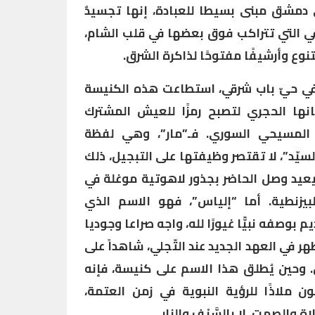
دمشق مبنى بسيطا للعبادة، إنها تجسيدٌ
في التي تتراكب فوق بعضها في قلب الشام،
تنوع وأرشيفًا مفتوحًا لذاكرة الشرق.
في حيّ باب شرقي، استطاعت هذه الكنيسة
نها الحجري لتصبح رمزًا للعيش المشترك
 المسيحي السوري. فـ”مار”، وهي لفظة
لسيّد”، لا تقتصر وظيفتها على التبجيل، ذلك
يعيد وصل الحاضر بجذور لاهوتية موغلة في
لبيزنطية. أما “إلياس”، فهو الاسم الذي
بوصفه نبيًّا غيورًا لله، واجه صراعا وجوديا
ر في العهد الجديد عند التّجلي، شاهداً على
. وحين يُطلق هذا الاسم على كنيسة، فإنه
 ملاذًا للرؤية النبوية في زمن العتمة،
 والصمت، لا بالسَّيْف والنار.