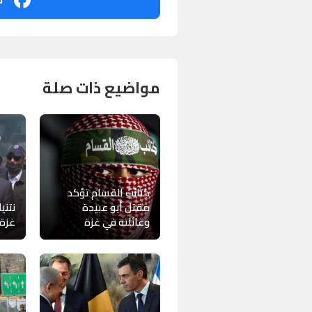
مواضيع ذات صلة
كتائب القسام تؤكد
مقتل أبو عبيدة
نتني
وعائلته في غزة
غزة 