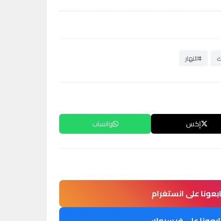
ك
#النهار
إكس
واتساب
ابعونا على انستغرام
ابعونا على فيسبوك