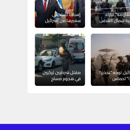
قاومة” تبارك
إسبانيا تستدعي
ية شمال القدس
سفيرها من إسرائيل
ئيل توجه “تحذيرا
مقتل شرطيين تركيين
ا” لحماس
في هجوم مسلح