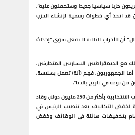
ب ماسك: “بنسبة 2 إلى 1، تريدون حزبا سياسيا جديدا وستحصلون عليه”.
ن قد اتخذ أي خطوات رسمية لإنشاء الحزب
 أن الأحزاب الثالثة لا تفعل سوى “إحداث
ك مع الديمقراطيين اليساريين المتطرفين،
أما الجمهوريون، فهم (آلة) تعمل بسلاسة،
 من نوعه في تاريخ بلادنا”.
وكان ماسك قد دعم حملة ترامب الانتخابية بأكثر من 250 مليون دولار، وقاد
ة لخفض التكاليف بعد تنصيب الرئيس في
 قام بتخفيضات هائلة في الوظائف وخفض