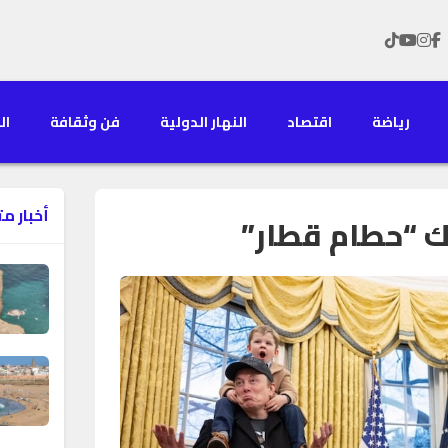
رياضة
اقتصاد
النهار الدولية
فن وثقافة
الن
أخبار م
 “حطام قطار”