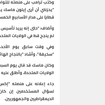
وكتب ترامب على منصته للتوا
“يحزنني أن أرى إيلون ماسك يخ
قطار) على مدار الأسابيع الخمس
وأضاف: “حتى إنه يريد تأسيس 
لم ينجح قط في الولايات المتحد
وفي وقت سابق يوم الأحد،
“سخيفة”، وأشاد “بالنجاح الها
وكان ماسك قد قال يوم السبت
الولايات المتحدة، وأطلق عليه 
جاء إعلانه على منصته “إكس”
لسؤال المستخدمين إن كان
الديمقراطيين والجمهوريين.