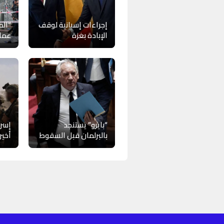
إجراءات إسبانية لوقف
“الم
الإبادة بغزة
عمل
“بايرو” يستنجد
إسرا
بالبرلمان قبل السقوط
أخير