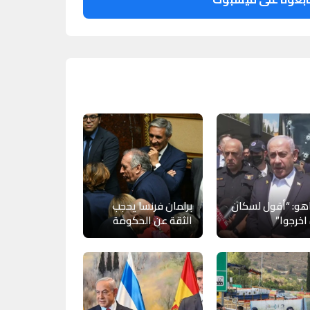
اهو: “أقول لسكان
برلمان فرنسا يحجب
اخرجوا”
الثقة عن الحكومة