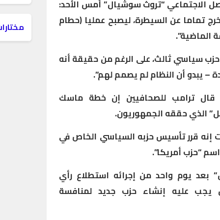
صل الاجتماعي “تروث سوشيال” أمس الأحد:
رج تماما عن السيطرة، ليصبح عمليا (حطام
مختارات
ة الماضية”.
حزب سياسي ثالث، على الرغم من حقيقة أنه
ة – يبدو أن النظام لم يصمم لهم”.
 قال ترامب للصحافيين إن خطة ماسك
ئل” الذي حققه الجمهوريون.
 إنه قرر تأسيس حزبه السياسي الخاص في
اسم “حزب أمريكا”.
 بعد يوم واحد من إجرائه استطلاع رأي
 يجب عليه إنشاء حزب جديد لمنافسة