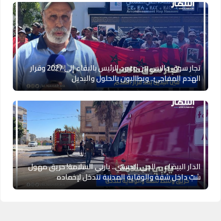
تجار سوق دالاس بين وعود الرئيس بالبقاء إلى 2027 وقرار
الهدم المفاجئ.. ويطالبون بالحلول والبديل
الدار البيضاء – الحي الحسني.. ياربي السلامة! حريق مهول
شبّ داخل شقة والوقاية المدنية تتدخل لإخماده