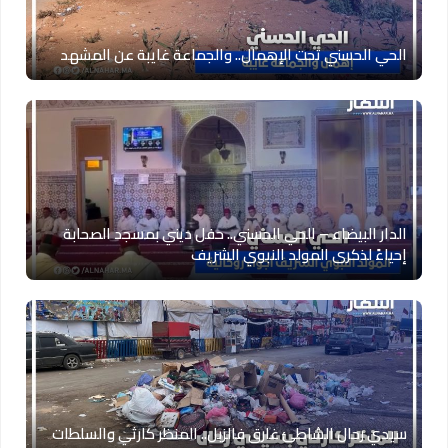
الحي الحسني تحت الإهمال.. والجماعة غايبة عن المشهد
الدار البيضاء – الحي الحسني.. حفل ديني بمسجد الصحابة
إحياءً لذكرى المولد النبوي الشريف
سيدي رحال الشاطئ غارق فالزبل.. المنظر كارثي والسلطات