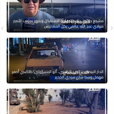
مشجع جزائري يشيد بحفاوة الاستقبال وينبهر بملعب الأمير
مولاي عبد الله: عالمي بكل المقاييس
الدار البيضاء – الحي الحسني.. ألو المسؤولين! طاكسي أحمر
مهمل وسط شارع سيدي الخدير