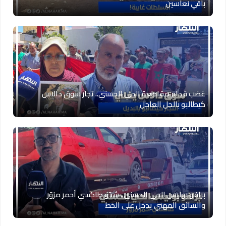
باقي نعاسين
غضب قدام مقاطعة الحي الحسني.. تجار سوق دالاس
كيطالبو بالحل العاجل
برافو بوليس الحي الحسني.. شدّو طاكسي أحمر مزوّر
والسائق المهني يدخل على الخط