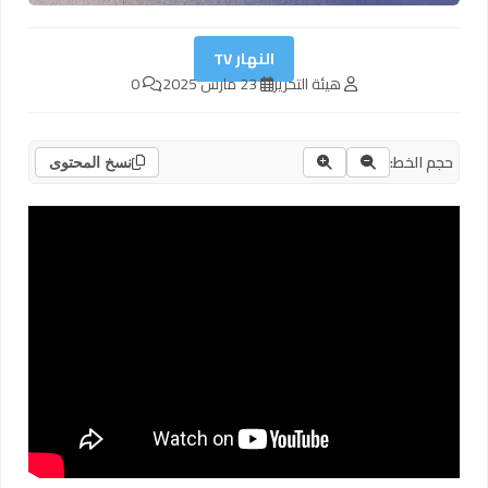
النهار TV
هيئة التحرير
23 مارس 2025
0
حجم الخط:
نسخ المحتوى