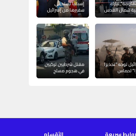
قاومة” تبارك
إسبانيا تستدعي
ية شمال القدس
سفيرها من إسرائيل
ئيل توجه “تحذيرا
مقتل شرطيين تركيين
ا” لحماس
في هجوم مسلح
وابط سريعة
الأقسام