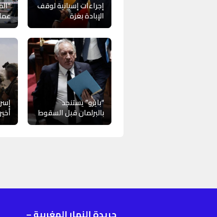
إجراءات إسبانية لوقف
“الم
الإبادة بغزة
عمل
“بايرو” يستنجد
إسرا
بالبرلمان قبل السقوط
أخير
جريدة النهار المغربية –
ر