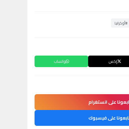
#أوكرانيا
إكس
واتساب
ابعونا على انستغرام
ابعونا على فيسبوك