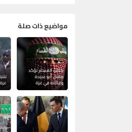
مواضيع ذات صلة
كتائب القسام تؤكد
مقتل أبو عبيدة
نتني
وعائلته في غزة
غزة 