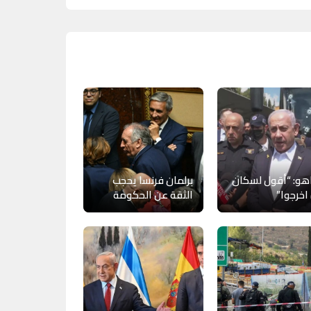
اهو: “أقول لسكان
برلمان فرنسا يحجب
اخرجوا”
الثقة عن الحكومة