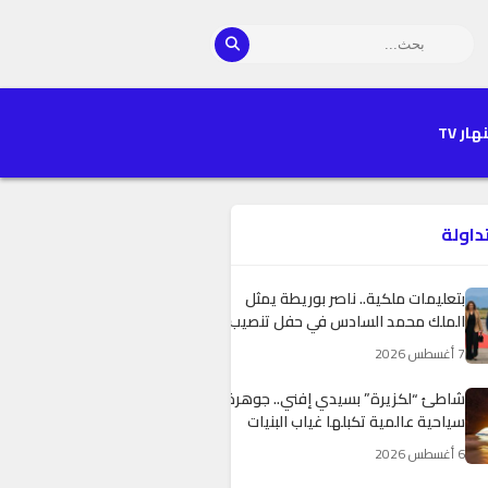
هار TV
تداولة
بتعليمات ملكية.. ناصر بوريطة يمثل
الملك محمد السادس في حفل تنصيب
الرئيس الكولومبي الجديد
7 أغسطس 2026
شاطئ “لكزيرة” بسيدي إفني.. جوهرة
سياحية عالمية تكبلها غياب البنيات
التحتية وضعف التجهيزات
6 أغسطس 2026