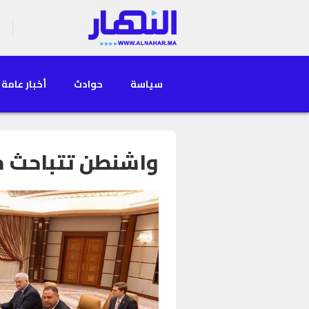
سياسة
حوادث
أخبار عامة
واشنطن تتباحث م