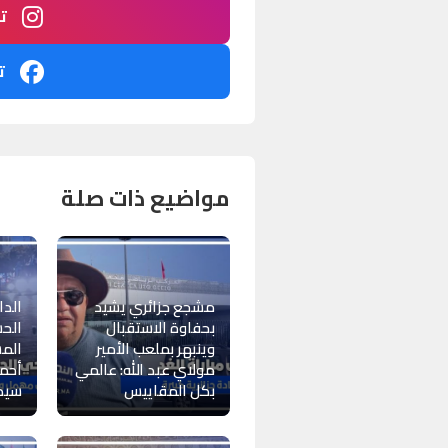
ت
ت
مواضيع ذات صلة
مشجع جزائري يشيد
الدا
بحفاوة الاستقبال
الحس
وينبهر بملعب الأمير
الم
مولاي عبد الله: عالمي
أحم
بكل المقاييس
سيدي