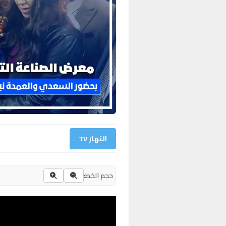
النهار TV
حجم الخط: