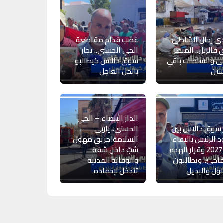
ي رحال الشاطئ
غضب قدام مقاطعة
 فالزبل.. المنظر
الحي الحسني.. تجار
ي والسلطات باقي
سوق دالاس كيطالبو
سين
بالحل العاجل
الدار البيضاء – الحي
 سوق دالاس بين
الحسني.. ياربي
 الرئيس بالبقاء
السلامة! حريق مهول
إلى 2027 وقرار الهدم
شبّ داخل شقة
اجئ.. ويطالبون
والوقاية المدنية
لول والبديل
تتدخل لإخماده