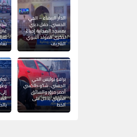
الدار البيضاء – الحي
الحسني.. حفل ديني
سيد
بمسجد الصحابة إحياءً
غارق
لذكرى المولد النبوي
كارث
الشريف
نعا
برافو بوليس الحي
تجار
الحسني.. شدّو طاكسي
وعود
أحمر مزوّر والسائق
المهني يدخل على
المف
الخط
بالح