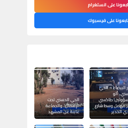
ابعونا على انستغرام
ابعونا على فيسبوك
ر البيضاء – الحي
ني.. ألو
سؤولين! طاكسي
الحي الحسني تحت
ر مهمل وسط شارع
الإهمال.. والجماعة
 الخدير
غايبة عن المشهد