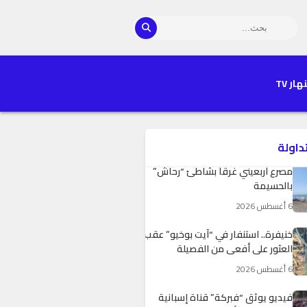
هار TV
تداولة
خنيفرة.. استنفار في “آيت بوخيو” عقب
العثور على أفعى من الفصيلة
الموريتانية
6 أغسطس 2026
فيديو يوثق “فبركة” قناة إسبانية
لمشاهد حول أزمة الهجرة بسبتة
المحتلة يثير جدلاً واسعاً
5 أغسطس 2026