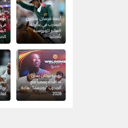
“لبؤ
أربعة فرسان يمثلون
يواج
المغرب في بطولة
في ر
العالم للفروسية
السي
بألمانيا
المو
نهضة بركان يعلن
المن
تعاقده رسمياً مع
للسي
المدرب “بوبيستا” لغاية
2028
تعاد