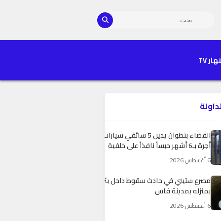
هار TV
تداولة
القضاء بتطوان يدين 5 سائقي سيارات
أجرة بـ6 أشهر حبساً نافذاً على خلفية
“هجرة سبتة”
6 أغسطس 2026
مصرع ستيني في حادث سقوط داخل بئر
بمنزله بمدينة فاس
6 أغسطس 2026