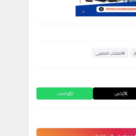
ز
#المنتخب المغربي
إكس
واتساب