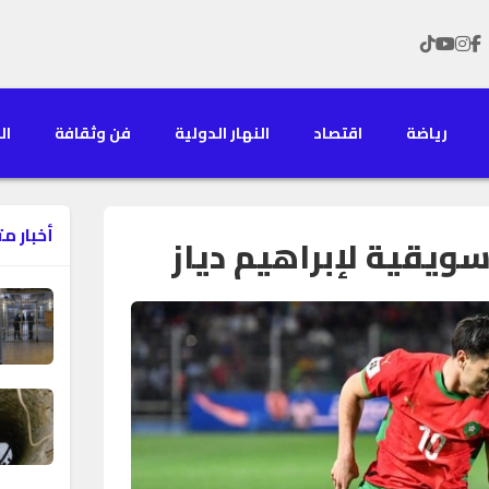
رياضة
اقتصاد
النهار الدولية
فن وثقافة
الن
أخبار م
سويقية لإبراهيم دياز