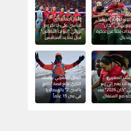
ات الأطلس”
هن جنوب إفريقيا
إقبال جماهيري
بع نهائي “كان”
قياسي على تذاكر ربع
دات بحثاً عن تذكرة
نهائي “لبؤات الأطلس”
نديال
قبل تحديد المنافس
تخب المغربي
البطل المغربي يوسف
دات يعبر إلى ربع
التازي يبلغ قمة “كانغ
نهائي “كان 2026” بعد
ياتسي 2” بالهيمالايا
له مع السنغال
في سن 15 عاماً