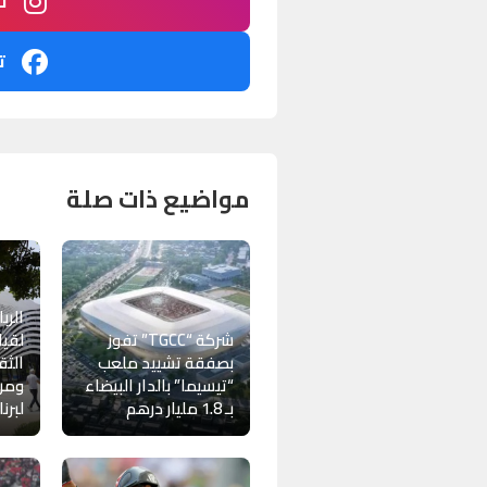
ت
ت
مواضيع ذات صلة
الرب
شركة “TGCC” تفوز
لقيا
بصفقة تشييد ملعب
الثق
“تيسيما” بالدار البيضاء
ومر
بـ 1.8 مليار درهم
لبرنامج “d