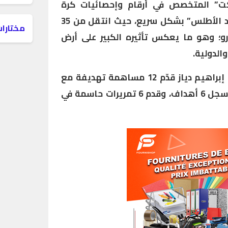
ت” المتخصص في أرقام وإحصائيات كرة
القدم، فقد ارتفعت قيمة “أسد الأطلس” بشكل سريع، حيث انتقل من 35
مختارات
ى 45 مليون يورو؛ وهو ما يعكس تأثيره الكبير على أرض
الدولية.
جدير بالذكر أن اللاعب المغربي إبراهيم دياز قدّم 12 مساهمة تهديفة مع
ريال مدريد، هذا الموسم. وقد سجل 6 أهداف، وقدم 6 تمريرات حاسمة في