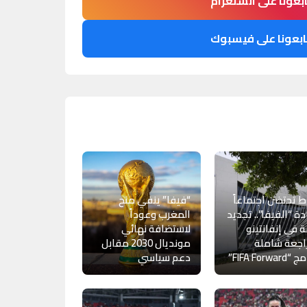
ابعونا على انستغرام
ابعونا على فيسبوك
اط تحتضن اجتماعاً
“فيفا” ينفي منح
دة “الفيفا”.. تجديد
المغرب وعوداً
ة في إنفانتينو
لاستضافة نهائي
اجعة شاملة
مونديال 2030 مقابل
FIFA Forwar”
دعم سياسي