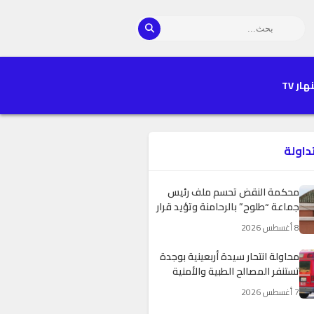
هار TV
تداولة
محكمة النقض تحسم ملف رئيس
جماعة “طلوح” بالرحامنة وتؤيد قرار
غرفة الجنايات الاستئنافية
8 أغسطس 2026
محاولة انتحار سيدة أربعينية بوجدة
تستنفر المصالح الطبية والأمنية
7 أغسطس 2026