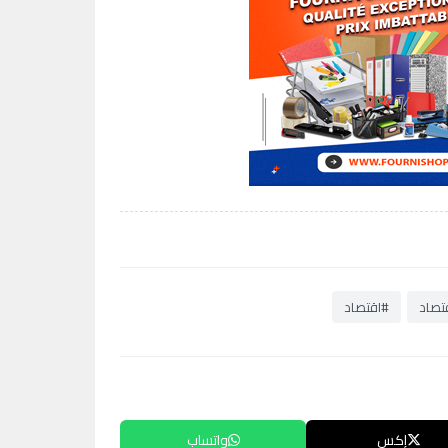
قتصاد
#اقتصاد
إكس
واتساب