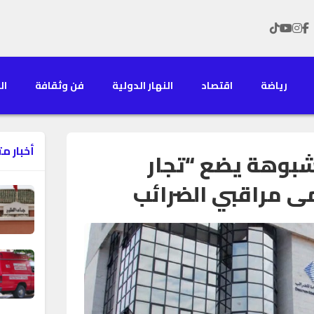
رياضة
اقتصاد
النهار الدولية
فن وثقافة
الن
أخبار م
بوهة يضع “تجار
ى مراقبي الضرائب