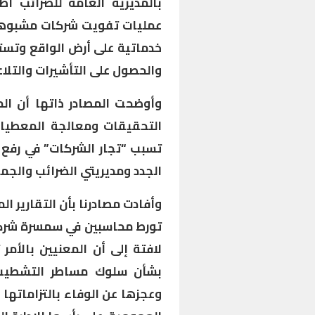
بالمديرية العامة للضرائب 
عمليات تفويت شركات مشبوهة ل
خدماتية على أرض الواقع وتس
والحصول على التأشيرات والتلاع
وأوضحت المصادر ذاتها أن الم
التحقيقات ومعالجة المعطيات
تسبب “تجار الشركات” في رفع 
الجدد ومديريتي الضرائب والجما
وأفادت مصادرنا بأن التقارير ا
لافتة إلى أن المعنيين بالأمر
بشأن سلوك مساطر التشطيب 
وعجزها عن الوفاء بالتزاماتها 