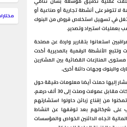
أطلقت عملية تدقيق موسعة بشأن تنامي
ا تتوفر على أنشطة تجارية أو صناعية أو
مختارات
تغل في تسهيل استخلاص قروض من البنوك
ب بعمليات استيراد وتصدير.
راقبين استعانوا بتقارير واردة عن مصلحة
 وتتبع الأنشطة الرقمية بالمديرية أكدت
مستوى المنازعات القضائية بين المشترين
رك والبنوك وجهات دائنة أخرى.
لمشار إليها حملت أيضا معلومات دقيقة حول
تورط محاسبين في سمسرة شركات مقابل عمولات وصلت إلى 30 ألف درهم،
 تمكنوا من إقناع زبائن حاولوا استشارتهم
على شركاتهم بعد توقفها عن النشاط
المالية اتجاه الدائنين الخواص والمؤسسات