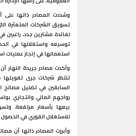
العمومية، على رأسها الإدارة ال
وشددت المصادر ذاتها على أن
تسويق الشركات المتعثرة الت
لفائدة مشترين جدد، راغبين 
توسيعه واستغلالها في الحصو
استعمالها في إنجاز عمليات است
وأكدت مصادر جريدة النهار أن
تنتظر شركات جرى تفويتها ح
السابقين في تضليل مصالح ال
رواجهم المالي والتجاري بواس
بيعها بأسعار مرتفعة، وتس
للاستغلال الفوري في الحصول ع
وأبرزت المصادر ذاتها أن مصال