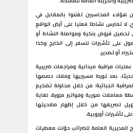
ضريبية والخزينة العامة للمملكة.
 هؤلاء المحاسبين تفننوا بالمقابل في
ي لا تمارس نشاطا فعليا على أرض الواقع
في تحصيل قروض بنكية ومواصلة النشاط أو
ل على تأشيرات للسفر إلى الخارج وكذا
يراد أو تصدير.
 عمليات مراقبة ميدانية ومراجعات ضريبية
ديثا، بعد تورط مسيريها وملاك حصصها
مراقبة الجبائية؛ من خلال محاولة تضخيم
طة معاملات صورية وفواتير مزورة، لغاية
هيل تصريفها من خلال إظهار صلاحيتها
لى تأشيرات أوروبية.
ح المديرية العامة للضرائب حوّلت معطيات