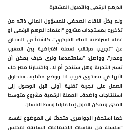
الدرهم الرقمي والأصول المشفرة
ولم يخلُ اللقاء الصحفي للمسؤول المالي ذاته من
تذكيره بمستجدات مشروع “اعتماد الدرهم الرقمي أو
عملة افتراضية للبنك المركزي”، كاشفاً في السياق
عن “تجريب مرتقب لعملة افتراضية بين المغرب
ومصر”، وواصل: “سنعتمدها ونرى كيف يمكن أن
تَسير التجربة وهل ستنجح أم لا.. واختيارنا مصر جاء
لأنها في مستوى قريب لنا ووضع مشابه.. سنحاول
العمل على تجربة تقنية أولى قبل الوصول إلى
استنتاجات واضحة.. العملة الرقمية مشروع متوسط
المدى ويمكن القول إننا مازلنا وسط المسار”.
كما استحضر الجواهري، متحدثا في الموضوع نفسه،
“سلسلة من نقاشات الاجتماعات السابقة لمجلس