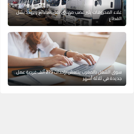
غلاء المحروقات يثير غضب مهنيي نقل البضائع ويهدد بشل
القطاع
سوق الشغل بالمغرب ينتعش بإحداث 279 ألف فرصة عمل
جديدة في ثلاثة أشهر