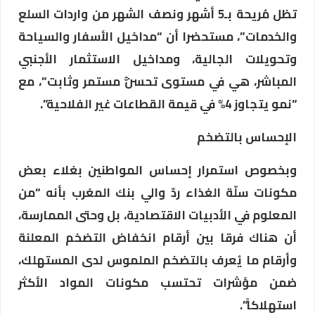
تظل مُريحة بـ5 أشهر ونصف الشهر من واردات السلع
والخدمات”، مستحضرا أن “مداخيل الأسفار والسياحة
وتحويلات الجالية، ومداخيل الاستثمار الأجنبي
المباشر، هي في مستوى تحسُّن مستمر وثابت”، مع
“نمو يتجاوز 4% في قيمة القطاعات غير الفلاحية”.
الإحساس بالتضخم
وبخصوص استمرار إحساس المواطنين بغلاء بعض
مكونات سلّة الغذاء ردّ والي بنك المغرب بأنه “من
المعلوم في الأدبيات الاقتصادية، بل وحتى الممارسة،
أن هناك فرقا بين أرقام انخفاض التضخم المعلنة
وأرقام ما يُعرف بالتضخم الملموس لدى المستهلك،
ضمن مؤشرات تحتسب مكونات المواد الأكثر
استهلاكاً”.