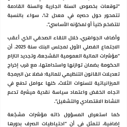
“توقعات بخصوص السنة الجارية والسنة القادمة
تتمحور حول حصره في معدل 2%، سواء بالنسبة
للتضخم كلياً أو لمكوّنه الأساسي”.
وأضاف الجواهري، خلال اللقاء الصحفي الذي أعقب
الاجتماع الفصلي الأول لمجلس البنك سنة 2025، أن
“مؤشرات المالية العمومية المُشجعة، وتجديد التزام
الحكومة بضمان توازنها واستدامتها، مع قرب إخراج
تعديلات القانون التنظيمي للمالية؛ فضلا عن البرمجة
الميزانياتية للسنوات الثلاث، كلها عوامل تدفع في
اتجاه الخفض واعتماد سياسة نقدية ميسَّرة تدعم
النشاط الاقتصادي والتشغيل”.
كما استعرض المسؤول ذاته مؤشرات مشجّعة
إضافية، تتمثل في أن “احتياطيات الصرف بدورها