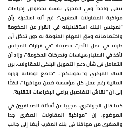
يبقى واحداً وفي المجرى نفسه بخصوص إجراءات
مواكبة المقاولات الصغرى”؛ غير أنه استدرك بأن
“لمجلس البنك استقلاليته في القرار عن الحكومة
واختصاصاته وفق المهام المنوطة به دون تدخُّل أي
طرف في عمل الآخر”، مضيفا: “في قرارات المجلس
نأخذ في الاعتبار سياسات وتحركات الحكومة”، وزاد أن
التعامل في شأن دعم التمويل البنكي للمقاولات، بين
البنك المركزي و”تمويلكم”، “خاضع لوصاية وزارة
المالية رغم عمل كل مؤسسة ضمن مهامّها”، لافتًا
إلى أن “نقاش التفاصيل يراعي الإكراهات التقنية”.
كما قال الجواهري، مجيبا عن أسئلة الصحافيين في
الموضوع، إن “مواكبة المقاولات الصغرى جدا
والصغرى من مهامّنا في بنك المغرب أيضا إلى جانب