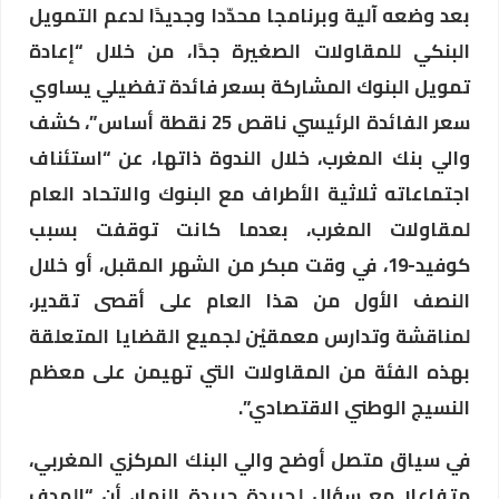
بعد وضعه آلية وبرنامجا محدّدا وجديدًا لدعم التمويل
البنكي للمقاولات الصغيرة جدًا، من خلال “إعادة
تمويل البنوك المشاركة بسعر فائدة تفضيلي يساوي
سعر الفائدة الرئيسي ناقص 25 نقطة أساس”، كشف
والي بنك المغرب، خلال الندوة ذاتها، عن “استئناف
اجتماعاته ثلاثية الأطراف مع البنوك والاتحاد العام
لمقاولات المغرب، بعدما كانت توقفت بسبب
كوفيد-19، في وقت مبكر من الشهر المقبل، أو خلال
النصف الأول من هذا العام على أقصى تقدير،
لمناقشة وتدارس معمقيْن لجميع القضايا المتعلقة
بهذه الفئة من المقاولات التي تهيمن على معظم
النسيج الوطني الاقتصادي”.
في سياق متصل أوضح والي البنك المركزي المغربي،
متفاعلا مع سؤال لجريدة جريدة النهار، أن “الهدف