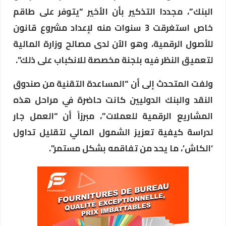
البنك”، مجددا التذكير بأن الأخير “يتوفر على طاقم
خاص استغرقت 3 سنوات منه لإعداد مشروع قانون
للأصول الرقمية، وهو الآن لدى مصالح وزارة المالية
لتعميق النظر فيه بلجنة مخصصة للانكباب على ذلك”.
ولفت المتحدث إلى أن “المساعدة التقنية من صندوق
النقد والبنك الدوليين كانت حاضرة في مراحل هذه
المشاريع الرقمية للعملات”، مبرزاً أن “العمل جار
لدراسة كيفية تعزيز الشمول المالي لتقليل تداول
‘الكاش’، ما يحد من تفاقمه بشكل مستمر”.