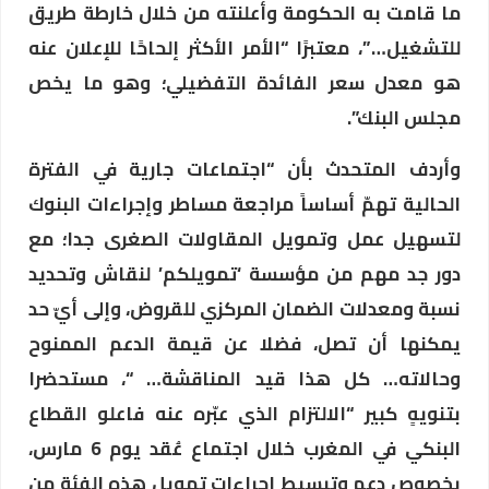
ما قامت به الحكومة وأعلنته من خلال خارطة طريق
للتشغيل…”، معتبرًا “الأمر الأكثر إلحاحًا للإعلان عنه
هو معدل سعر الفائدة التفضيلي؛ وهو ما يخص
مجلس البنك”.
وأردف المتحدث بأن “اجتماعات جارية في الفترة
الحالية تهمّ أساساً مراجعة مساطر وإجراءات البنوك
لتسهيل عمل وتمويل المقاولات الصغرى جدا؛ مع
دور جد مهم من مؤسسة ‘تمويلكم’ لنقاش وتحديد
نسبة ومعدلات الضمان المركزي للقروض، وإلى أيّ حد
يمكنها أن تصل، فضلا عن قيمة الدعم الممنوح
وحالاته… كل هذا قيد المناقشة… “، مستحضرا
بتنويهٍ كبير “الالتزام الذي عبّره عنه فاعلو القطاع
البنكي في المغرب خلال اجتماع عُقد يوم 6 مارس،
بخصوص دعم وتبسيط إجراءات تمويل هذه الفئة من