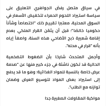
في سياق متصل رفضَ الجواهري التعليق على
سياسة استيراد اللحوم الحمراء لتخفيض الأسعار في
السوق المحلية، معتبرا تقييمَ ذلك “اختصاصاً وشأناً
حكوميا خالصًا”؛ قبل أن يثمّن القرار الملكي بعدم
إقامة شعيرة ذبح الأضاحي هذه السنة، واصفاً إياه
بأنه “قرار في محله”.
وأجمل المتحدث شارحًا بأن الضغوط التضخمية
الحالية قد تكون ناشئة في جزء كبير منها عن “صدمة
عرض خاصة بالنسبة للمواد الغذائية؛ وهو ما قد يدفع
إلى استيراد بعض المواد لتوسيع العرض وضمان
توازنه مع الطلب”.
مواكبة المقاولات الصغيرة جدا