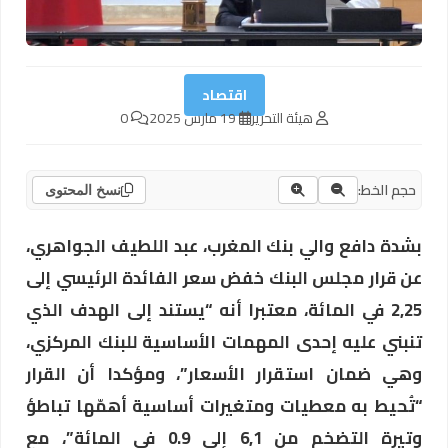
اقتصاد
هيئة التحرير
19 مارس 2025
0
حجم الخط:
نسخ المحتوى
بشدة دافع والي بنك المغرب، عبد اللطيف الجواهري،
عن قرار مجلس البنك خفض سعر الفائدة الرئيسي إلى
2,25 في المائة، معتبرا أنه “يستند إلى الهدف الذي
تنبني عليه إحدى المهمات الأساسية للبنك المركزي،
وهي ضمان استقرار الأسعار”، ومؤكدا أن القرار
“تُحيط به معطيات ومتغيرات أساسية أهمّها تباطؤ
وتيرة التضخم من 6,1 إلى 0.9 في المائة”، مع