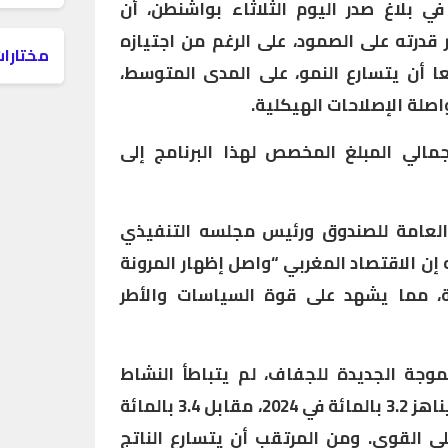
ي بلاغ صدر اليوم الثلاثاء بواشنطن، أن
قدرته على الصمود، على الرغم من اجتيازه
مختارات
 أن يتسارع النمو، على المدى المتوسط،
صلة الإصلاحات الهيكلية.
جمالي المبلغ المخصص لهذا البرنامج إلى
ة العامة للصندوق ورئيس مجلسه التنفيذي
ه إن الاقتصاد المغربي “واصل إظهار المرونة
، مما يشهد على قوة السياسات والأطر
موجة الجديدة للجفاف، لم يتباطأ النشاط
الاقتصادي إلا بشكل طفيف، ليناهز 3.2 بالمائة في 2024، مقابل 3.4 بالمائة
الداخلي القوي. ومن المرتقب أن يتسارع الناتج