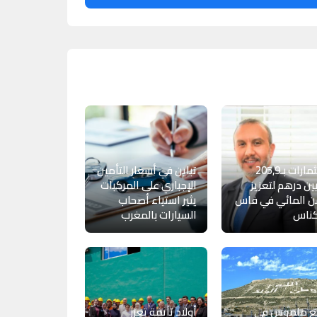
استثمارات بـ205,9
تباين في أسعار التأمين
ين درهم لتعزيز
الإجباري على المركبات
ن المائي في فاس
يثير استياء أصحاب
ناس
السيارات بالمغرب
جع ملموس في
أولاد تايمة تعزز