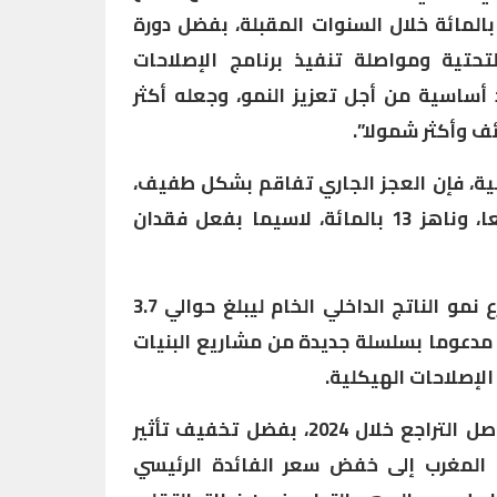
لداخلي الخام ليبلغ حوالي 3.7 بالمائة خلال السنوات المقبلة، بفضل دورة
تحتية ومواصلة تنفيذ برنامج الإصلاحات
 أساسية من أجل تعزيز النمو، وجعله أكثر
ف وأكثر شمولا”.
ية، فإن العجز الجاري تفاقم بشكل طفيف،
فيما ظل معدل البطالة مرتفعا، وناهز 13 بالمائة، لاسيما بفعل فقدان
من جانب آخر، يرتقب أن يتسارع نمو الناتج الداخلي الخام ليبلغ حوالي 3.7
، مدعوما بسلسلة جديدة من مشاريع البنيات
الإصلاحات الهيكلية.
وأشار البلاغ إلى أن التضخم واصل التراجع خلال 2024، بفضل تخفيف تأثير
المغرب إلى خفض سعر الفائدة الرئيسي