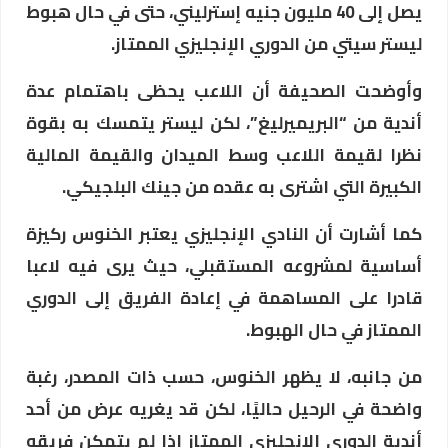
يصل إلى 40 مليون جنيه إسترليني، حتى في حال هبوط
ليستر سيتي من الدوري الإنجليزي الممتاز.
وأوضحت الصحيفة أن اللاعب يحظى باهتمام عدة
أندية من “البريميرليغ”، لكن ليستر يتمسك به بقوة
نظرا لقيمة اللاعب وسط الميدان والقيمة المالية
الكبيرة التي اشترى به عقده من جينك البلجيكي.
كما أشارت أن النادي الإنجليزي يعتبر الخنوس ركيزة
أساسية لمشروعه المستقبلي، حيث يرى فيه لاعبا
قادرا على المساهمة في إعادة الفريق إلى الدوري
الممتاز في حال الهبوط.
من جانبه، لا يظهر الخنوس، حسب ذات المصدر، رغبة
واضحة في الرحيل حاليًا، لكن قد يغريه عرض من أحد
أندية الدوري الإنجليزي الممتاز إذا لم يتمكن فريقه