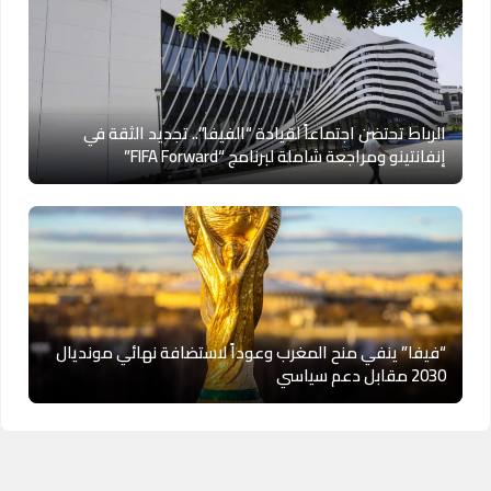
الرباط تحتضن اجتماعاً لقيادة “الفيفا”.. تجديد الثقة في
إنفانتينو ومراجعة شاملة لبرنامج “FIFA Forward”
“فيفا” ينفي منح المغرب وعوداً لاستضافة نهائي مونديال
2030 مقابل دعم سياسي