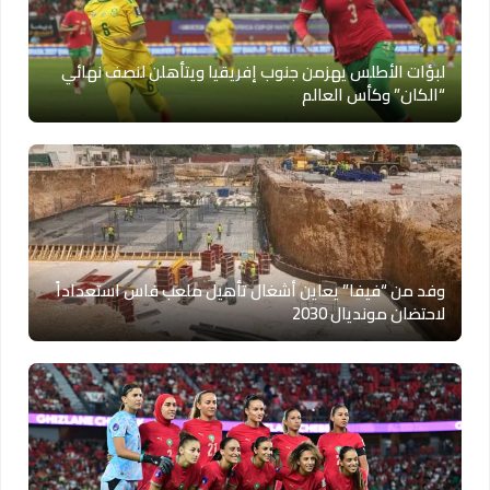
لبؤات الأطلس يهزمن جنوب إفريقيا ويتأهلن لنصف نهائي
“الكان” وكأس العالم
وفد من “فيفا” يعاين أشغال تأهيل ملعب فاس استعداداً
لاحتضان مونديال 2030