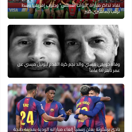
نفاد تذاكر مباراة “لبؤات الأطلس” وجنوب إفريقيا وسط
ترقب جماهيري كبير
وفاة خورخي ميسي والد نجم كرة القدم ليونيل ميسي عن
عمر ناهز 68 عاماً
نادي برشلونة يعلن رسمياً إلغاء مباراته الودية بمدينة طنجة