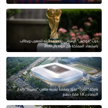
حزب “فوكس” الإسباني يجدد عدائيته للمغرب ويطالب
باستبعاد المملكة من مونديال 2030
شركة “TGCC” تفوز بصفقة تشييد ملعب “تيسيما” بالدار
البيضاء بـ 1.8 مليار درهم