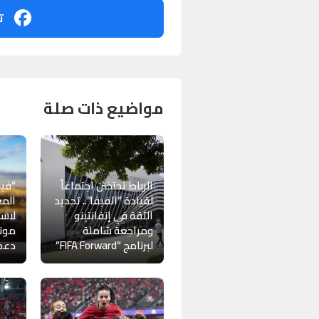
ت
مواضيع ذات صلة
الرباط تحتضن اجتماعاً
“فيف
لقيادة “الفيفا”.. تجديد
المغ
الثقة في إنفانتينو
لاست
ومراجعة شاملة
لبرنامج “FIFA Forward”
دعم