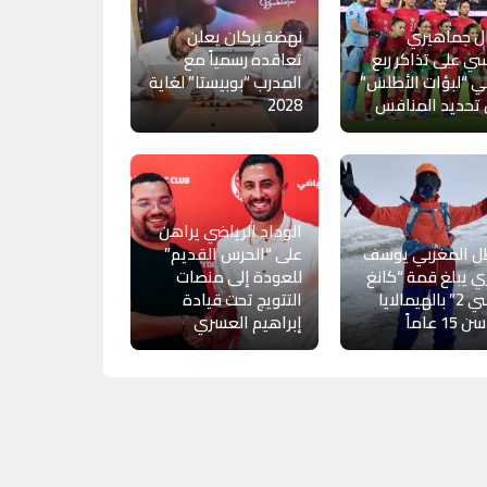
ل جماهيري
نهضة بركان يعلن
ي على تذاكر ربع
تعاقده رسمياً مع
ي “لبؤات الأطلس”
المدرب “بوبيستا” لغاية
تحديد المنافس
2028
الوداد الرياضي يراهن
طل المغربي يوسف
على “الحرس القديم”
زي يبلغ قمة “كانغ
للعودة إلى منصات
ياتسي 2” بالهيمالايا
التتويج تحت قيادة
1 عاماً
إبراهيم العسري