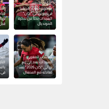
“لبؤات الأطلس”
يواجهن جنوب إفريقيا
إقبا
في ربع نهائي “كان”
قياس
السيدات بحثاً عن تذكرة
نهائ
المونديال
قبل 
المنتخب المغربي
الب
للسيدات يعبر إلى ربع
التا
نهائي “كان 2026” بعد
تعادله مع السنغال
في سن 5