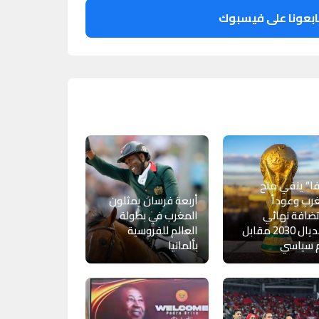
ابعونا على فيسبوك
ا” ينفي منح
رب وعوداً
أربعة فرسان يمثلون
ضافة نهائي
المغرب في بطولة
مونديال 2030 مقابل
العالم للفروسية
 سياسي
بألمانيا