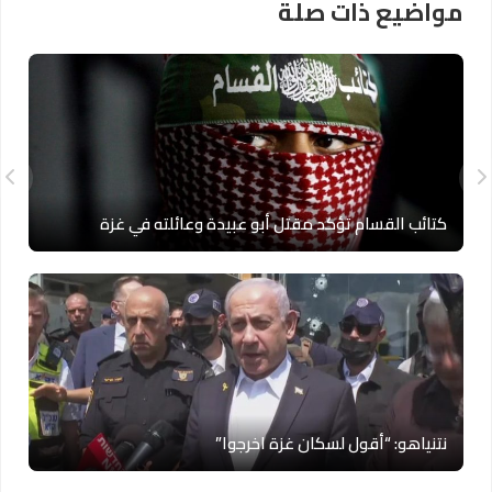
مواضيع ذات صلة
كتائب القسام تؤكد مقتل أبو عبيدة وعائلته في غزة
نتنياهو: “أقول لسكان غزة اخرجوا”