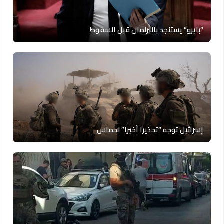
“بايرو” يستنجد بالبرلمان قبل السقوط
إسرائيل توجه “تحذيرا أخيرا” لحماس