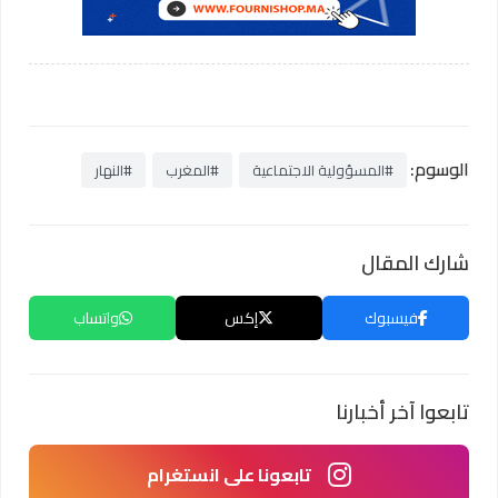
الوسوم:
#المسؤولية الاجتماعية
#المغرب
#النهار
شارك المقال
فيسبوك
إكس
واتساب
تابعوا آخر أخبارنا
تابعونا على انستغرام