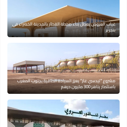
غياب العروض يعطل بناء محطة القطار بالمدينة الخضراء في
بنجرير
مشروع “تيدسي غاز” يعزز السيادة الطاقية بجنوب المغرب
باستثمار يناهز 300 مليون درهم