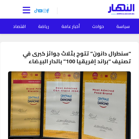
سياسة
حوادث
أخبار عامة
رياضة
اقتصاد
ا
“سنطرال دانون” تتوج بثلاث جوائز كبرى في
تصنيف “براند إفريقيا 100” بالدار البيضاء