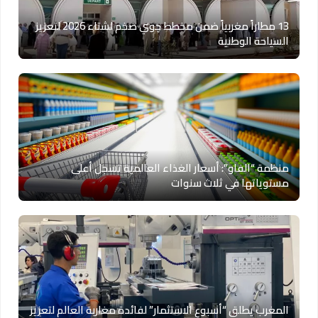
13 مطاراً مغربياً ضمن مخطط جوي ضخم لشتاء 2026 لتعزيز
السياحة الوطنية
منظمة “الفاو”: أسعار الغذاء العالمية تسجل أعلى
مستوياتها في ثلاث سنوات
المغرب يطلق “أسبوع الاستثمار” لفائدة مغاربة العالم لتعزيز