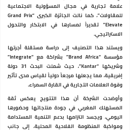
علامة تجارية في مجال المسؤولية الاجتماعية
للمقاولات”، كما نالت الجائزة الكبرى “Grand Prix
Elevate” تقديراً لمسارها في الابتكار والتحول
الاستراتيجي.
ويستند هذا التصنيف إلى دراسة مستقلة أجرتها
مؤسسة “Brand Africa” بشراكة مع “Integrate”
وشريكها “Kantar”، حيث شملت البحث 31 دولة
إفريقية، مما يجعلها مرجعاً دولياً لقياس مدى تأثير
وقوة العلامات التجارية في القارة السمراء.
وأوضحت الشركة أن هذا التتويج يعكس ثقة
المستهلك المغربي في جودة منتجاتها وحضورها
اليومي، ويجسد التزامها بدعم التنمية المستدامة
ومواكبة المنظومة الفلاحية المحلية، إلى جانب