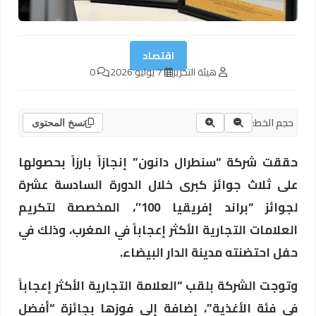
اقتصاد
هيئة التحرير
7 يوليو 2026
0
حجم الخط:
نسخ المحتوى
حققت شركة “سنطرال دانون” إنجازاً بارزاً بحصولها
على ثلاث جوائز كبرى خلال الدورة السادسة عشرة
لجوائز “براند إفريقيا 100″، المخصصة لتكريم
العلامات التجارية الأكثر إعجاباً في المغرب، وذلك في
حفل احتضنته مدينة الدار البيضاء.
وتوجت الشركة بلقب “العلامة التجارية الأكثر إعجاباً
في فئة الأغذية”، إضافة إلى فوزها بجائزة “أفضل