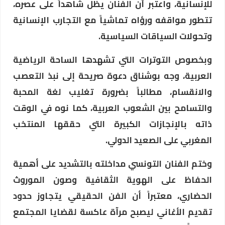
للإنسانية، واعتبر أن الفنان يظل شاهداً على عصره،
تتطور مواقفه ورؤاه تماشياً مع التجارب الإنسانية
وتحولات السياقات السياسية.
وبخصوص التوترات التي تشهدها الساحة الرياضية
العربية، وجه بوشناق دعوة صريحة إلى نبذ التعصب
والانقسام، مطالباً بضرورة تغليب لغة المحبة
والتسامح بين الشعوب العربية، كما نوه في الوقت
ذاته بالإنجازات الكبيرة التي حققها المنتخب
المغربي على الصعيد الدولي.
وختم الفنان التونسي مداخلته بالتشديد على أهمية
الحفاظ على الهوية الثقافية وصون الموروث
الحضاري، معتبراً أن الفن الحقيقي يتجاوز حدود
تقديم الأغاني ليصبح مرآة عاكسة لقضايا المجتمع