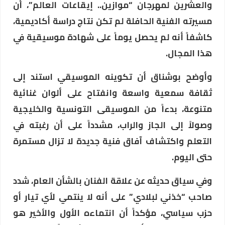
والعشرين لمهرجان “موازين.. إيقاعات العالم”، أن
مسيرته الفنية الحافلة لم تكن نتاج دراسة أكاديمية،
كاشفاً أنه لم يحصل يوماً على شهادة موسيقية في
هذا المجال.
وأوضح بوشناق أن تكوينه الموسيقي استند إلى
ثقافة سمعية واسعة وانفتاح على ألوان غنائية
متنوعة، بدءاً من الموسيقى التونسية والخليجية
وصولاً إلى الجاز والراب، مشدداً على أن رغبته في
التعلم واكتشاف آفاق فنية جديدة لا تزال مستمرة
حتى اليوم.
وفي سياق حديثه عن علاقة الفنان بالشأن العام، شدد
صاحب “خذني لبلادي” على أنه لا ينتمي لأي تيار أو
حزب سياسي، مؤكداً أن انتماءه الأول والأخير هو