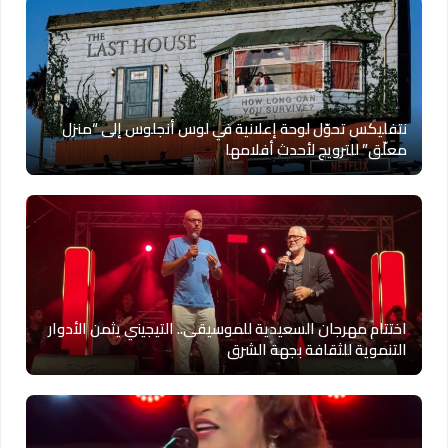
نتفليكس تحوّل لوحة إعلانية في لوس أنجلوس إلى “منزل
معلّق” للترويج لأحدث أفلامها
اختتام مهرجان السعيدية للموسيقى.. التيجيني يثمن الأدوار
التنموية للثقافة بجهة الشرق