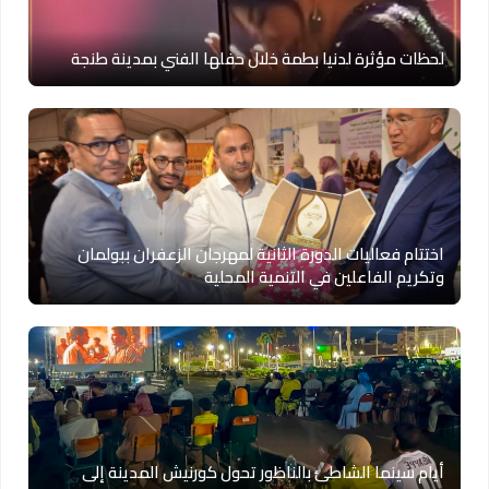
لحظات مؤثرة لدنيا بطمة خلال حفلها الفني بمدينة طنجة
اختتام فعاليات الدورة الثانية لمهرجان الزعفران ببولمان
وتكريم الفاعلين في التنمية المحلية
أيام سينما الشاطئ بالناظور تحول كورنيش المدينة إلى