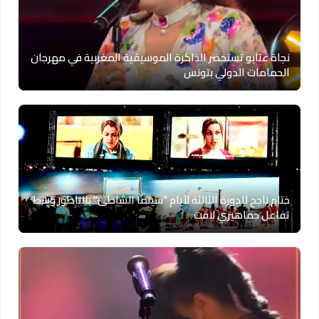
نجاة عتابو تستحضر الذاكرة الموسيقية المغربية في مهرجان
الحمامات الدولي بتونس
ختام ناجح للدورة الثالثة لأيام “سينما الشاطئ” بالناظور وسط
تفاعل جماهيري لافت