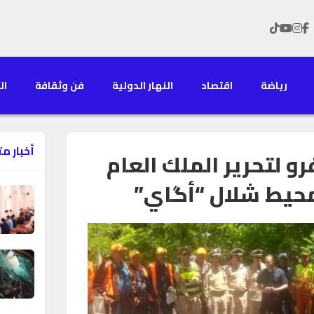
رياضة
اقتصاد
النهار الدولية
فن وثقافة
الن
أخبار م
 لتحرير الملك العام
حيط شلال “أگاي”