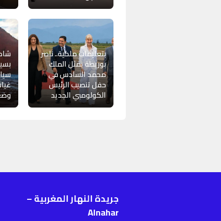
بتعليمات ملكية.. ناصر
شاطئ
بوريطة يمثل الملك
بسيد
محمد السادس في
سياح
حفل تنصيب الرئيس
غياب
الكولومبي الجديد
وضع
جريدة النهار المغربية –
ر
Alnahar
ا