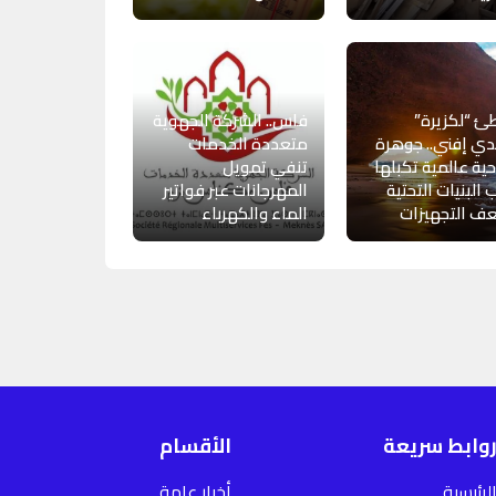
 “لكزيرة”
فاس.. الشركة الجهوية
ي إفني.. جوهرة
متعددة الخدمات
ية عالمية تكبلها
تنفي تمويل
 البنيات التحتية
المهرجانات عبر فواتير
ف التجهيزات
الماء والكهرباء
وابط سريعة
الأقسام
لرئيسية
أخبار عامة