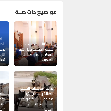
مواضيع ذات صلة
ساكن
وزارة الأوقاف توحد
بأكا
خطبة الجمعة حول قيم
مسجد
الوطن والمواطنة في
الأي
المغرب
تدخل
تنامي هجمات الكلاب
الضالة بإساكن يثير
سلطا
مخاوف الساكنة ويجدد
تهدم
المطالبة بالتدخل
وآي
العاجل
“الق