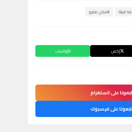
ة البيئة
#شلال صفرو
إكس
واتساب
ابعونا على انستغرام
ابعونا على فيسبوك