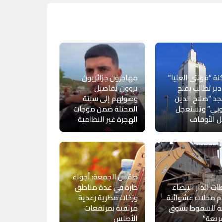
ة “فونتي العليا”
مهاجرون جزائريون
دير تطالب بفتح
يروون تفاصيل
 “صلاح الدين
وصولهم إلى سبتة
وبي” وتستعجل
المحتلة ضمن موجات
 الأوقاف
الهجرة غير النظامية
طقس الجمعة: أجواء
ت الدار البيضاء
حارة في عدة مناطق
 محلات عشوائية
وزخات مطرية رعدية
لة للسقوط بسوق
مرتقبة بمرتفعات
ريعة”
الأطلس