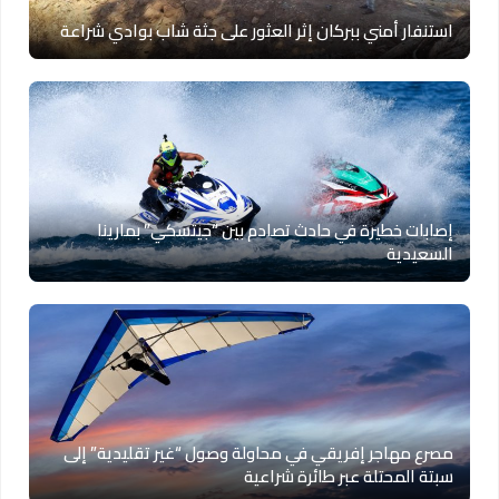
استنفار أمني ببركان إثر العثور على جثة شاب بوادي شراعة
إصابات خطيرة في حادث تصادم بين “جيتسكي” بمارينا
السعيدية
مصرع مهاجر إفريقي في محاولة وصول “غير تقليدية” إلى
سبتة المحتلة عبر طائرة شراعية