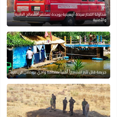
محاولة انتحار سيدة أربعينية بوجدة تستنفر المصالح الطبية
والأمنية
جريمة قتل تثير استنفاراً أمنياً بمنطقة وادي بوزملان في تازة