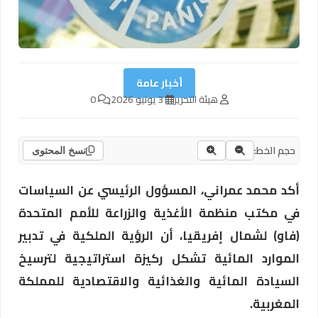
أخبار عامة
هيئة التحرير
3 يونيو 2026
0
حجم الخط:
نسخ المحتوى
أكد محمد عمراني، المسؤول الرئيسي عن السياسات
في مكتب منظمة الأغذية والزراعة للأمم المتحدة
(فاو) لشمال إفريقيا، أن الرؤية الملكية في تدبير
الموارد المائية تشكل ركيزة استراتيجية لترسيخ
السيادة المائية والغذائية والاقتصادية للمملكة
المغربية.