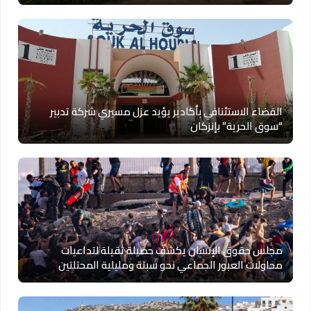
القضاء الاستئنافي بأكادير يؤيد عزل مسيري شركة تدبير
“سوق الحرية” بإنزكان
مجلس حقوق الإنسان يكشف حصيلة ثقيلة لتداعيات
محاولات العبور الجماعي نحو سبتة ومليلية المحتلتين