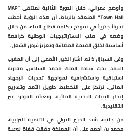
وأوضح عمراني، خلال الدورة الثانية لملتقى “MAP
Town Hall” المنعقد بالرباط، أن هذه الرؤية أحدثت
تحولاً جذرياً في نموذج حكامة قطاع الماء، من خلال
وضعه في صلب الاستراتيجيات الوطنية كرافعة
أساسية لخلق القيمة المضافة وتعزيز فرص الشغل.
وفي السياق ذاته، أشار الخبير الأممي إلى أن المغرب
اعتمد، تحت قيادة الملك محمد السادس، مقاربة
استباقية واستشرافية لمواجهة تحديات الإجهاد
المائي، ترتكز على التخطيط طويل الأمد، وتسريع
إنجاز البنيات التحتية المائية، وتعبئة الموارد غير
التقليدية.
من جانبه، شدد الخبير الدولي في التنمية الترابية،
محمد بن أحمد، على أن المملكة حققت قفزة نوعية