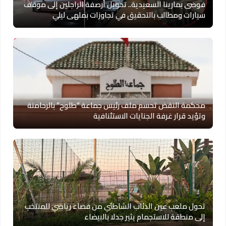
فوضى بمارينا السعيدية.. تحويل أرصفة الراجلين إلى موقف
سيارات ومطالب بالتحقيق في تجاوزات بملهى ليلي
محكمة النقض تحسم ملف رئيس جماعة “طلوح” بالرحامنة
وتؤيد قرار غرفة الجنايات الاستئنافية
تحول ملعب عين الذئاب الشاطئي من فضاء رياضي للمنتخب
إلى منطقة للاستجمام يثير جدلا بالبيضاء