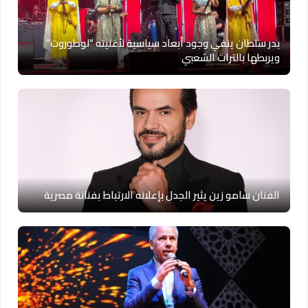
بدر سلطان ينفي وجود أبعاد سياسية لأغنيته “لوطوروت”
ويربطها بالتراث الشعبي
الفنان سامو زين يثير الجدل بإعلانه الارتباط بفنانة مصرية