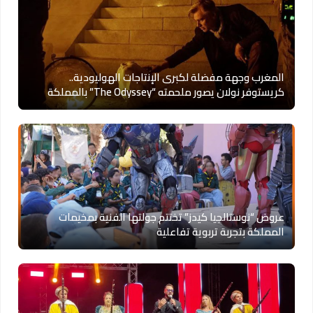
المغرب وجهة مفضلة لكبرى الإنتاجات الهوليودية..
كريستوفر نولان يصور ملحمته “The Odyssey” بالمملكة
عروض “نوستالجيا كيدز” تختتم جولتها الفنية بمخيمات
المملكة بتجربة تربوية تفاعلية