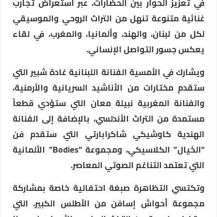
في تعزيز الحوار بين الحضارات، عبر استعراض تجارب
غنائية متنوعة تنهل من التراث الروحي والموسيقي
لكل من لبنان، والهند، وألمانيا، والمغرب، في لقاء
يعكس جسور التواصل الإنساني.
ويشارك في الأمسية الفنانة اللبنانية غادة شبير التي
ستقدم مختارات من الأناشيد السريانية والأرمنية،
والفنانة المغربية نبيلة معان التي ستؤدي قطعاً
مستمدة من التراث الأندلسي، بالإضافة إلى الفنانة
الهندية كاوشيكي شاكرابارتي التي ستقدم فن
“الخَيال” الكلاسيكي، ومجموعة “Bodies” الألمانية
التي تعتمد التناغم الصوتي المعاصر.
وتكتسي التظاهرة صبغة احتفالية خاصة بمشاركة
مجموعة أحواش إسافن من الأطلس الكبير، التي