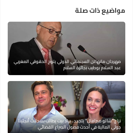
مواضيع ذات صلة
مهرجان مانهاتن السينمائي الدولي يتوج الحقوقي المغربي
عبد السلام بوطيب بجائزة السلام
نزاع “شاتو ميرافال” يتجدد.. براد بيت يطالب بسجلات أنجلينا
جولي المالية في أحدث فصول الصراع القضائي