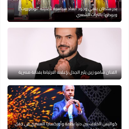
بدر سلطان ينفي وجود أبعاد سياسية لأغنيته “لوطوروت”
ويربطها بالتراث الشعبي
الفنان سامو زين يثير الجدل بإعلانه الارتباط بفنانة مصرية
كواليس الخلاف بين دنيا بطمة وأوركسترا العسري في حفل