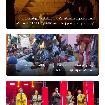
المغرب وجهة مفضلة لكبرى الإنتاجات الهوليودية..
كريستوفر نولان يصور ملحمته “The Odyssey” بالمملكة
عروض “نوستالجيا كيدز” تختتم جولتها الفنية بمخيمات
المملكة بتجربة تربوية تفاعلية