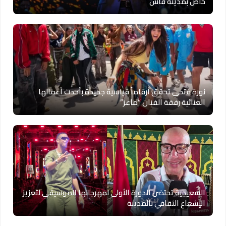
خاص بمدينة فاس
نورة فتحي تحقق أرقاماً قياسية جديدة بأحدث أعمالها
الغنائية رفقة الفنان “ماعز”
السعيدية تحتضن الدورة الأولى لمهرجانها الموسيقي لتعزيز
الإشعاع الثقافي بالمدينة