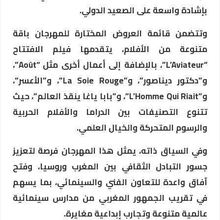
بإشادة واسعة على الصعيد الدولي.
وتتضمن قائمة العروض المختارة للمهرجان باقة
متنوعة من الأفلام، يتقدمها فيلم الافتتاح
“L’Aviateur”، بالإضافة إلى أعمال أخرى مثل “Août”،
و”دكتور ديناصور”، و”La Soie Rouge”، و”الأعسر”،
و”L’Homme Qui Riait”، و”بابا ياغا ينقذ العالم”، حيث
تتنوع التصنيفات بين الدراما والأفلام الحربية
والرسوم المتحركة والخيال العلمي.
وفي السياق ذاته، يمثل هذا المهرجان فرصة لتعزيز
جسور التبادل الثقافي بين المغرب وروسيا، وفتح
آفاق واعدة للتعاون الفني والسينمائي، بما يسهم
في تقريب الجمهور المغربي من مدارس سينمائية
عالمية متنوعة وتجارب إبداعية مغايرة.