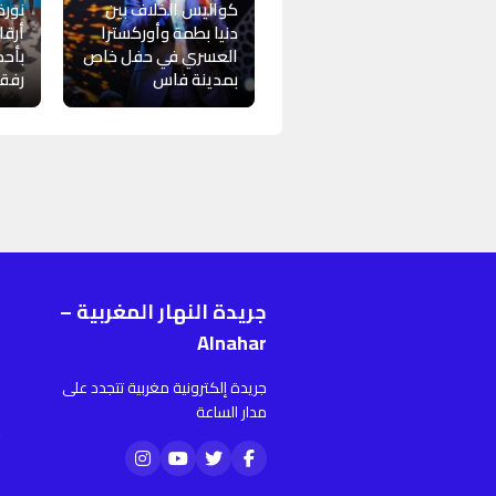
كواليس الخلاف بين
نور
دنيا بطمة وأوركسترا
أرقا
العسري في حفل خاص
بأحد
بمدينة فاس
رفقة
جريدة النهار المغربية –
ر
Alnahar
ا
جريدة إلكترونية مغربية تتجدد على
أ
مدار الساعة
م