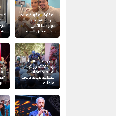
المؤثرة المغربية مريم
فيصل
أصواب تستقبل
واسع
مولودها الثاني
مثير
وتكشف عن اسمه
منص
عروض “نوستالجيا
كيدز” تختتم جولتها
بدر 
الفنية بمخيمات
أبعا
المملكة بتجربة تربوية
“لوط
تفاعلية
بالت