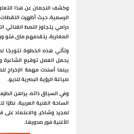
وكشف النجمان عن هذا التعاو
الرسمية، حيث أظهرت اللقطات ا
درامي يتجاوز النمط الغنائي ال
المغاربة، يتقدمهم منى فتو ورش
وتأتي هذه الخطوة تتويجًا لم
يحمل العمل توقيع الشاعرة و
بينما أسندت مهمة الإخراج للم
صياغة الرؤية البصرية للديو.
وفي السياق ذاته، يراهن الطرف
الساحة الفنية العربية، نظرًا 
لمجرد وشاكر، والاعتماد على
الأغنية فور صدورها.