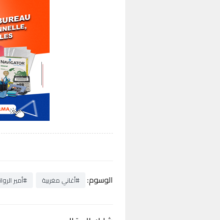
الوسوم:
#أغاني مغربية
#أمير الروا