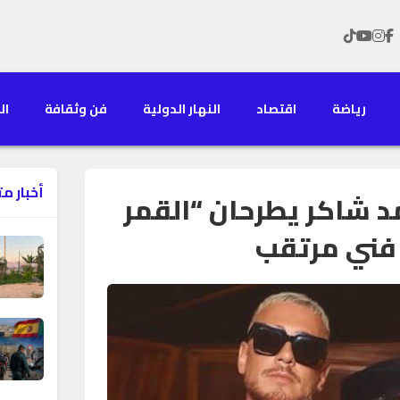
رياضة
اقتصاد
النهار الدولية
فن وثقافة
الن
أخبار م
 شاكر يطرحان “القمر
 فني مرتقب