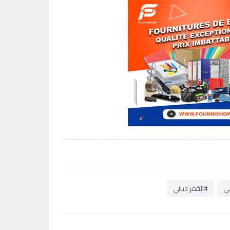
ني
#القمر ديالي