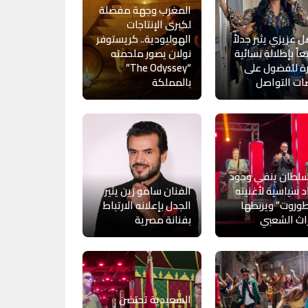
المغرب وجهة مفضلة
لكبرى الإنتاجات
 عزيزي يثير جدلاً
الهوليودية.. كريستوفر
اً بإطلالة نسائية
نولان يصور ملحمته
ة للفضول على
“The Odyssey”
ات التواصل
بالمملكة
سلطان ينفي وجود
د سياسية لأغنيته
الفنان سامو زين يثير
وروت” ويربطها
الجدل بإعلانه الارتباط
راث الشعبي
بفنانة مصرية
السعيدية تحتضن