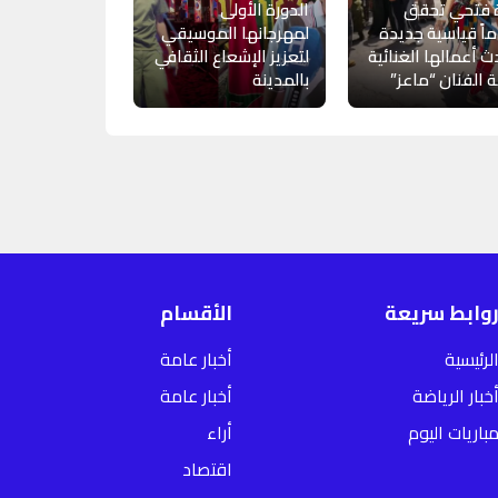
ة فتحي تحقق
الدورة الأولى
ماً قياسية جديدة
لمهرجانها الموسيقي
ث أعمالها الغنائية
لتعزيز الإشعاع الثقافي
 الفنان “ماعز”
بالمدينة
وابط سريعة
الأقسام
لرئيسية
أخبار عامة
خبار الرياضة
أخبار عامة
باريات اليوم
أراء
اقتصاد