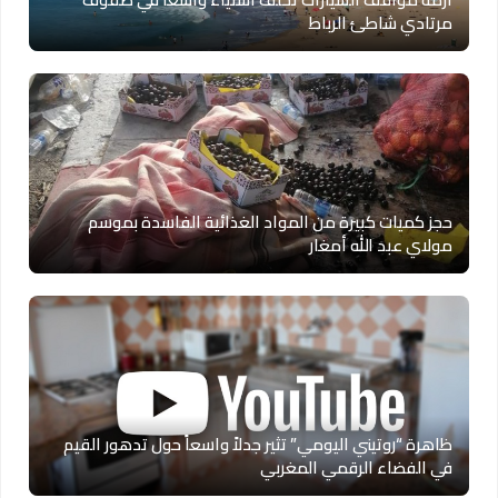
مرتادي شاطئ الرباط
حجز كميات كبيرة من المواد الغذائية الفاسدة بموسم
مولاي عبد الله أمغار
ظاهرة “روتيني اليومي” تثير جدلاً واسعاً حول تدهور القيم
في الفضاء الرقمي المغربي