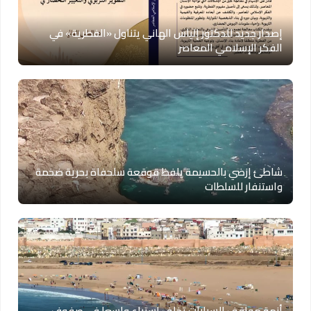
إصدار جديد للدكتور إلياس الهاني يتناول «الفطرية» في
الفكر الإسلامي المعاصر
شاطئ إزضي بالحسيمة يلفظ قوقعة سلحفاة بحرية ضخمة
واستنفار للسلطات
أزمة مواقف السيارات تخلف استياء واسعا في صفوف