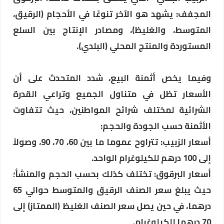
المجفف: يشهد هو الآخر تنوعًا في الأحجام (الرقيق،
المتوسط، والغليظ)، ومصادر الإنتاج بين السلع
المستوردة والمنتج المحلي (البلدي).
​وفيما يخص أثمنة البيع، شدد المتحدث على أن
الأسعار تظل في متناول الجميع وتراعي القدرة
الشرائية لمختلف شرائح المواطنين، حيث تتفاوت
الأثمنة حسب الجودة والحجم:
​أسعار الزبيب: تتراوح عموما ما بين 60، 70، 90، وصولاً
إلى 100 درهم للكيلوغرام الواحد.
​أسعار البرقوق: تختلف كذلك بحسب الحجم والمنشأ؛
حيث يبلغ سعر الصنف الرقيق والمتوسط حوالي 65
درهما، في حين يصل سعر الصنف الغليظ (الممتاز) إلى
70 درهما للكيلوغرام.