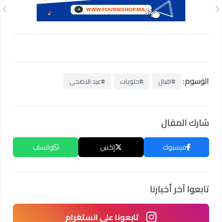
الوسوم:
#اقبال
#حلويات
#عيد الاضحى
شارك المقال
فيسبوك
إكس
واتساب
تابعوا آخر أخبارنا
تابعونا على انستغرام