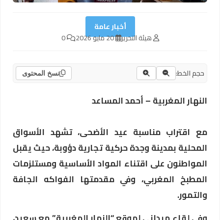
أخبار عامة
هيئة التحرير
20 مايو 2026
0
حجم الخط:
نسخ المحتوى
النهار المغربية – أحمد المساعد
​مع اقتراب مناسبة عيد الأضحى، تشهد الأسواق
المحلية بمدينة وجدة حركية تجارية دؤوبة، حيث يقبل
المواطنون على اقتناء المواد الأساسية ومستلزمات
المطبخ المغربي، وفي مقدمتها الفواكه الجافة
والتمور.
​وفي لقاء ميداني لموقع “النهار المغربية” مع سعيد،