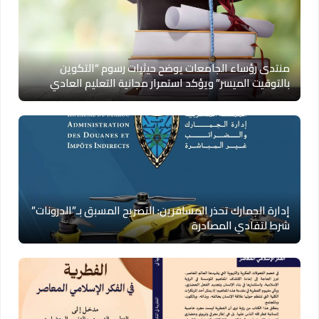
منتدى رؤساء الجامعات يوضح حيثيات رسوم “التكوين
بالتوقيت الميسر” ويؤكد استمرار مجانية التعليم العادي
إدارة الجمارك تحذر المسافرين: التصريح المسبق بـ”الدرونات”
شرط لتفادي المصادرة