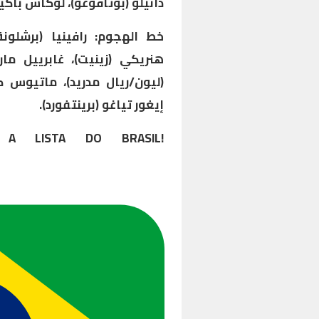
دانيلو (بوتافوغو)، لوكاس باكيتا
خط الهجوم: رافينيا (برشلونة
هنريكي (زينيت)، غابرييل مارت
(ليون/ريال مدريد)، ماتيوس كو
إيغور تياغو (برينتفورد).
A LISTA DO BRASIL!