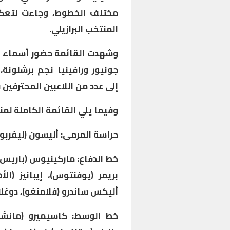
مختلف الخطوط، وجاءت لتعك
المنتخب البرازيلي.
وشهدت القائمة حضور أسماء بار
جونيور ورافينيا نجم برشلونة
إلى عدد من اللاعبين المحترفين في
وفيما يلي القائمة الكاملة لمنت
حراسة المرمى: أليسون (ليفربول
خط الدفاع: ماركينيوس (باريس س
بريمر (يوفنتوس)، إيبانيز (الأ
أليكس ساندرو (فلامنغو)، دوغلا
خط الوسط: كاسيميرو (مانشست