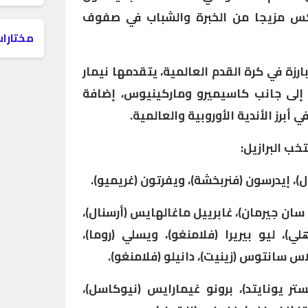
س مزيجا من الخبرة والشباب في صفوف
مختارات
زة في كرة القدم العالمية، يتقدمها نيمار
، إلى جانب كاسيميرو وماركينيوس، إضافة
 أبرز الأندية الأوروبية والعالمية.
خب البرازيل:
)، إيدرسون (فنربخشة)، ويفرتون (غريميو).
ان جيرمان)، غابرييل ماغالهايس (أرسنال)،
هلي)، ليو بيريرا (فلامنغو)، ويسلي (روما)،
س سانتوس (زينيت)، دانيلو (فلامنغو).
ر يونايتد)، برونو غيمارايس (نيوكاسل)،