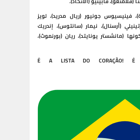
 (فلامنغو)، فابينيو (الاتحاد).
)، فينيسيوس جونيور (ريال مدريد)، لويز
ينيلي (أرسنال)، نيمار (سانتوس)، إندريك
نها (مانشستر يونايتد)، ريان (بورنموث)،
É A LISTA DO CORAÇÃO! É 