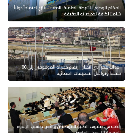
المختبر الوطني للشرطة العلمية بالمغرب ينتزع اعتماداً دولياً
شاملاً لكافة تخصصاته الدقيقة
أحداث معبر بني انصار.. ارتفاع حصيلة الموقوفين إلى 80
شخصاً وتواصل التحقيقات القضائية
غضب في صفوف الطلبة الموظفين والأجراء بسبب الرسوم
الجديدة للتسجيل الجامعي