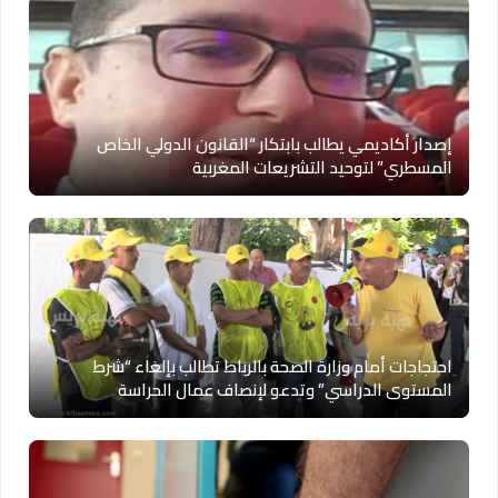
إصدار أكاديمي يطالب بابتكار “القانون الدولي الخاص
المسطري” لتوحيد التشريعات المغربية
احتجاجات أمام وزارة الصحة بالرباط تطالب بإلغاء “شرط
المستوى الدراسي” وتدعو لإنصاف عمال الحراسة