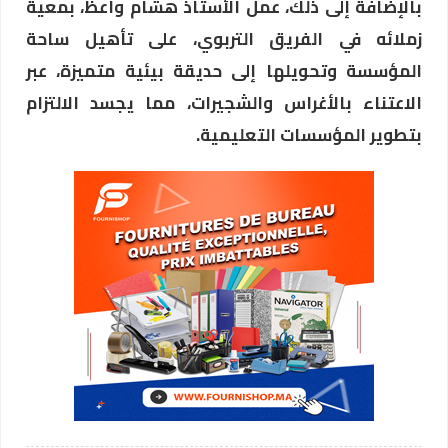
بالإضافة إلى ذلك، عمل الأستاذ هشام واعظ، بمعية
زملائه في الفريق التربوي، على تأهيل ساحة
المؤسسة وتحويلها إلى حديقة بيئية متميزة، عبر
الاعتناء بالأغراس والشجيرات، مما يجسد الالتزام
بتطوير المؤسسات التعليمية.